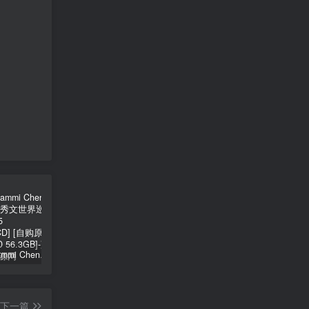
郑秀文 Sammi Cheng – You & Mi 郑秀文世界巡迴演唱会 2025 [2Bluray+2CD] [自购原盘] [BDISO 2BD 56.3GB]
シユイ – ホロウ Shiyui – Hollow CD+BD 2024 [BDMV 1.14GB]
初音MIKU 魔法未来大阪演唱会 Magical Mirai 2014《ISO 57.4G》
下一篇