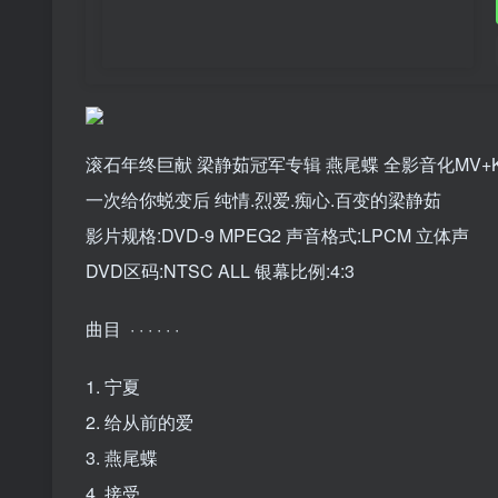
滚石年终巨献 梁静茹冠军专辑 燕尾蝶 全影音化MV+Kar
一次给你蜕变后 纯情.烈爱.痴心.百变的梁静茹
影片规格:DVD-9 MPEG2 声音格式:LPCM 立体声
DVD区码:NTSC ALL 银幕比例:4:3
曲目 · · · · · ·
1. 宁夏
2. 给从前的爱
3. 燕尾蝶
4. 接受