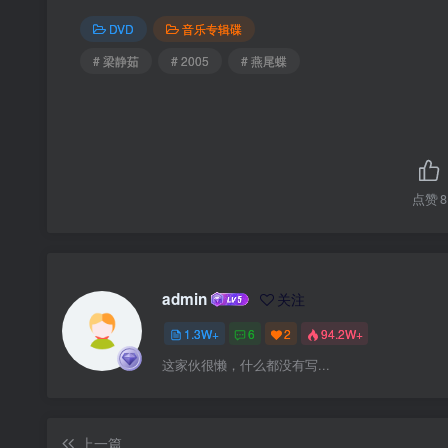
DVD
音乐专辑碟
# 梁静茹
# 2005
# 燕尾蝶
点赞
8
admin
关注
1.3W+
6
2
94.2W+
这家伙很懒，什么都没有写...
上一篇