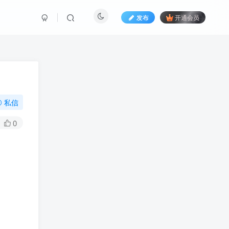
发布
开通会员
私信
0