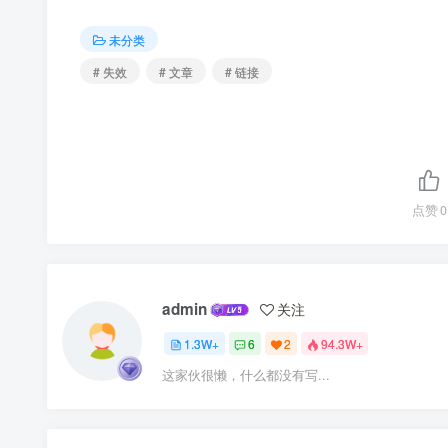
未分类
# 失效
# 文章
# 链接
点赞
0
admin
关注
1.3W+
6
2
94.3W+
这家伙很懒，什么都没有写...