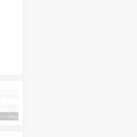
郑秀文 Sammi Cheng – You & Mi 郑秀文世界巡迴演唱会 2025 [2Bluray+2CD] [自购原盘] [BDISO 2BD 56.3GB]
シユイ – ホロウ Shiyui – Hollow CD+BD 2024 [BDMV 1.14GB]
初音MIKU 魔法未来大阪演唱会 Magical Mirai 2014《ISO 57.4G》