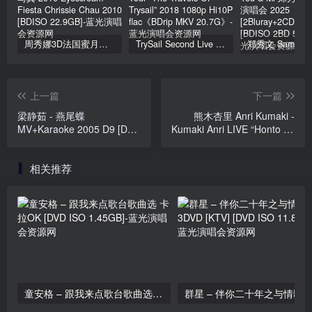
周秀娜3D法国蜜月之旅写真 2010 Eyescream Fiesta Chrissie Chau 2010 [BDISO 22.9GB]
TrySail Second Live Tour “The Travels Of Trysail” 2018 1080p Hi10P flac《BDrip MKV 20.7G》
上一篇
下一篇
梁静茹 - 燕尾蝶
熊木杏里 Anri Kumaki -
MV+Karaoke 2005 D9 [DVD
Kumaki Anri LIVE “Honto no
ISO 7.18GB]
LIVE Best-ban 15th Hen”
~An's Choice~ [2019.10.30]
相关推荐
[DVD ISO 7.65GB]
童安格 – 跟我来点歌台歌曲选 卡拉OK [DVD ISO 1.45GB]