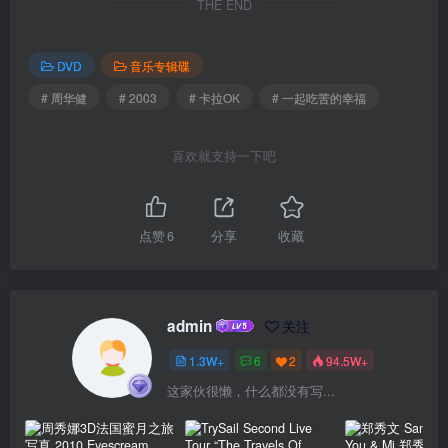
THE END
DVD
音乐专辑碟
# 周华健
# 2003
# 卡拉OK
# 一起吃苦的幸福
喜欢就支持一下吧
点赞
6
分享
收藏
admin
关注
1.3W+
6
2
94.5W+
这家伙很懒，什么都没有写...