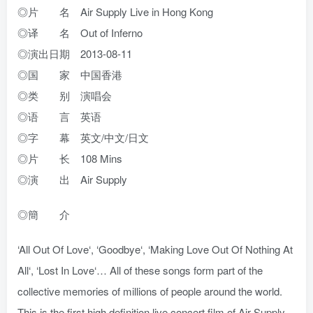
◎片 名 Air Supply Live in Hong Kong
◎译 名 Out of Inferno
◎演出日期 2013-08-11
◎国 家 中国香港
◎类 别 演唱会
◎语 言 英语
◎字 幕 英文/中文/日文
◎片 长 108 Mins
◎演 出 Air Supply
◎簡 介
‘All Out Of Love‘, ‘Goodbye‘, ‘Making Love Out Of Nothing At
All‘, ‘Lost In Love‘… All of these songs form part of the
collective memories of millions of people around the world.
This is the first high definition live concert film of Air Supply.