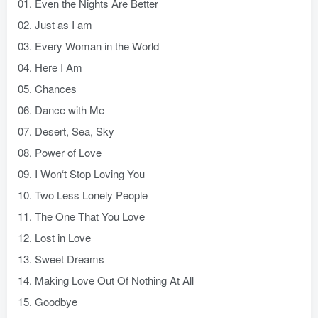
01. Even the Nights Are Better
02. Just as I am
03. Every Woman in the World
04. Here I Am
05. Chances
06. Dance with Me
07. Desert, Sea, Sky
08. Power of Love
09. I Won‘t Stop Loving You
10. Two Less Lonely People
11. The One That You Love
12. Lost in Love
13. Sweet Dreams
14. Making Love Out Of Nothing At All
15. Goodbye