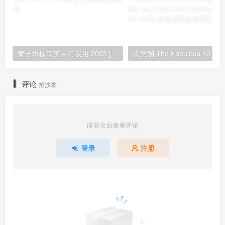
黄子华栋笃笑 – 冇炭用 2003 [DVD ISO 4.19GB]
陈慧娴 Th
评论
抢沙发
请登录后发表评论
登录
注册