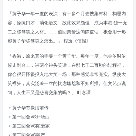
「黄子华一年一度的表演，有十多个月去搜集材料，构思内
容，操练口才，消化语文，故此效果颇佳，成为本港 独一无
二之栋笃笑之人材。……值回票价这句陈皮话，极合用于形
容黄子华栋笃笑之演出。」 程逸《信报》
「香港，原来真的需要一个黄子华。每年一度，他会依时依
候走到台上，讲两个钟头笑话，在那七千二百秒的过程裡，
你会很开怀很投入地大笑一场，那种感觉非常充实。纵使大
笑裡头，其实泛著一丝的忧虑尴尬和不知所措。但文艺点说
句，人生不又是悲喜交集的吗？」 叶念琛
﹡黄子华冇炭用前传
﹡第一回合VS开场白
﹡第二回合VS陀衰家
﹡第三回合VS破产