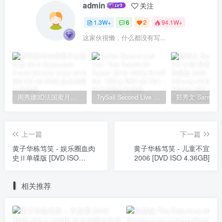
admin
关注
1.3W+
6
2
94.1W+
这家伙很懒，什么都没有写...
周秀娜3D法国蜜月之旅写真 2010 Eyescream Fiesta Chrissie Chau 2010 [BDISO 22.9GB]
TrySail Second Live Tour “The Travels Of Trysail” 2018 1080p Hi10P flac《BDrip MKV 20.7G》
上一篇
下一篇
黄子华栋笃笑 - 娱乐圈血肉
黄子华栋笃笑 - 儿童不宜
史Ⅱ单碟版 [DVD ISO
2006 [DVD ISO 4.36GB]
7.59GB]
相关推荐