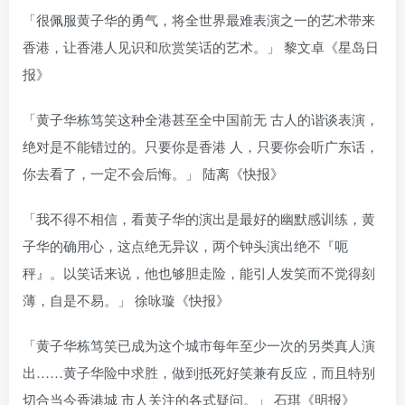
「很佩服黄子华的勇气，将全世界最难表演之一的艺术带来
香港，让香港人见识和欣赏笑话的艺术。」 黎文卓《星岛日
报》
「黄子华栋笃笑这种全港甚至全中国前无 古人的谐谈表演，
绝对是不能错过的。只要你是香港 人，只要你会听广东话，
你去看了，一定不会后悔。」 陆离《快报》
「我不得不相信，看黄子华的演出是最好的幽默感训练，黄
子华的确用心，这点绝无异议，两个钟头演出绝不『呃
秤』。以笑话来说，他也够胆走险，能引人发笑而不觉得刻
薄，自是不易。」 徐咏璇《快报》
「黄子华栋笃笑已成为这个城市每年至少一次的另类真人演
出……黄子华险中求胜，做到抵死好笑兼有反应，而且特别
切合当今香港城 市人关注的各式疑问。」 石琪《明报》