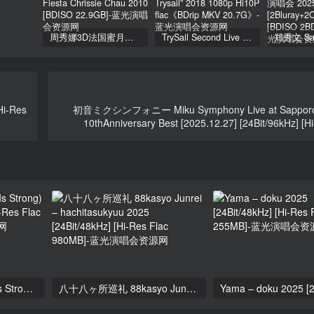
周秀娜3D法国蜜月之旅写真 2010 Eyescream Fiesta Chrissie Chau 2010 [BDISO 22.9GB]
TrySail Second Live Tour “The Travels Of Trysail” 2018 1080p Hi10P flac《BDrip MKV 20.7G》
Hi-Res
初音ミクシンフォニー Miku Symphony Live at Sapporo
10thAnniversary Best [2025.12.27] [24Bit/96kHz] [H
KATSEYE – SIS (Soft Is Strong) 2024 [24Bit/44.1kHz] [Hi-Res Flac 145MB]
八十八ヶ所巡礼 88kasyo Junrei – hachitasukyuu 2025 [24Bit/48kHz] [Hi-Res Flac 980MB]