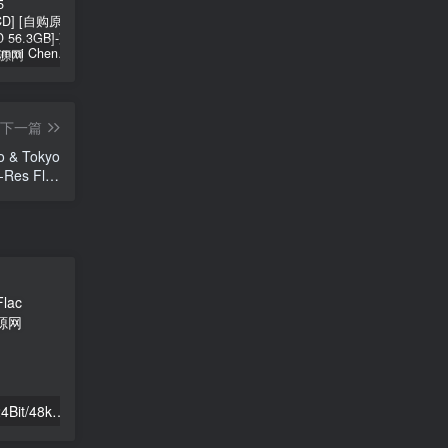
郑秀文 Sammi Cheng – You & Mi 郑秀文世界巡迴演唱会 2025 [2Bluray+2CD] [自购原盘] [BDISO 2BD 56.3GB]
シユイ – ホロウ Shiyui – Hollow CD+BD 2024 [BDMV 1.14GB]
初音MIKU 魔法未来大阪演唱会 Magical Mirai 2014《ISO 57.4G》
下一篇
 & Tokyo
i-Res Flac
2.01GB]
Yama – doku 2025 [24Bit/48kHz] [Hi-Res Flac 255MB]
陰陽座 ONMYO-ZA – 吟澪御前 2025 [24Bit/96kHz] [Hi-Res Flac 1.19GB]