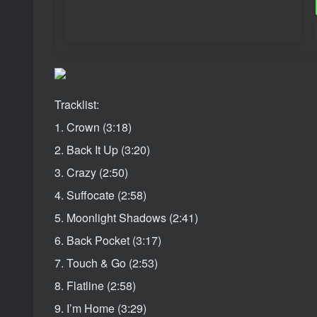
Tracklist:
1. Crown (3:18)
2. Back It Up (3:20)
3. Crazy (2:50)
4. Suffocate (2:58)
5. Moonlight Shadows (2:41)
6. Back Pocket (3:17)
7. Touch & Go (2:53)
8. Flatline (2:58)
9. I’m Home (3:29)