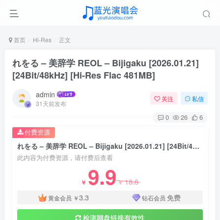
首页
Hi-Res
正文
れをる – 美辞学 REOL – Bijigaku [2026.01.21]
[24Bit/48kHz] [Hi-Res Flac 481MB]
admin
关注
私信
31天前发布
0
26
6
付费资源
れをる – 美辞学 REOL – Bijigaku [2026.01.21] [24Bit/48kHz] [Hi-Res Flac 481MB]
此内容为付费资源，请付费后查看
9.9
18.8
￥
￥
3.3
免费
黄金会员
￥
钻石会员
检测网盘链接有效性