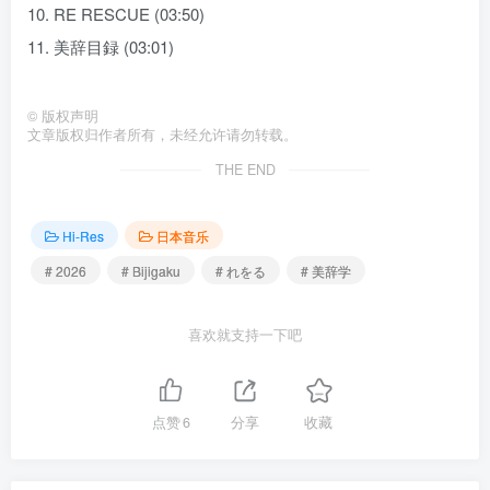
10. RE RESCUE (03:50)
11. 美辞目録 (03:01)
©
版权声明
文章版权归作者所有，未经允许请勿转载。
THE END
Hi-Res
日本音乐
# 2026
# Bijigaku
# れをる
# 美辞学
喜欢就支持一下吧
点赞
6
分享
收藏