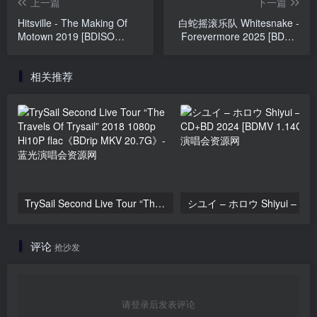
上一篇
下一篇
Hitsville - The Making Of
白蛇摇滚乐队 Whitesnake -
Motown 2019 [BDISO
Forevermore 2025 [BDMV
21.4GB]
22GB]
相关推荐
TrySail Second Live Tour “The Travels Of Trysail” 2018 1080p Hi10P flac《BDrip MKV 20.7G》
シユイ
评论
抢沙发
请登录后发表评论