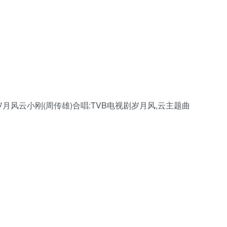
Piano12.岁月风云小刚(周传雄)合唱:TVB电视剧岁月风,云主题曲