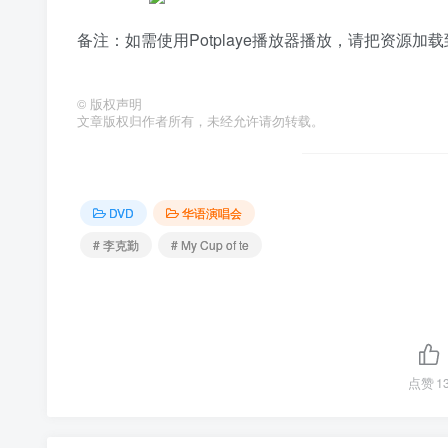
备注：如需使用Potplaye播放器播放，请把资源
©
版权声明
文章版权归作者所有，未经允许请勿转载。
DVD
华语演唱会
# 李克勤
# My Cup of te
点赞
1