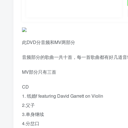
此DVD分音频和MV两部分
音频部分的歌曲一共十首，每一首歌曲都有好几道音
MV部分只有三首
CD
1. 纸婚f featuring David Garrett on Violin
2.父子
3.单身继续
4.分岔口