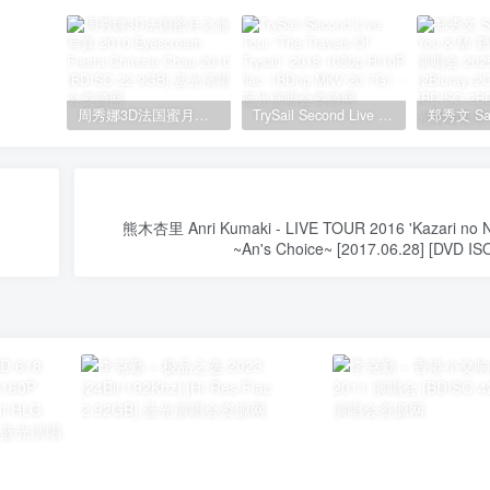
周秀娜3D法国蜜月之旅写真 2010 Eyescream Fiesta Chrissie Chau 2010 [BDISO 22.9GB]
TrySail Second Live Tour “The Travels Of Trysail” 2018 1080p Hi10P flac《BDrip MKV 20.7G》
熊木杏里 Anri Kumaki - LIVE TOUR 2016 'Kazari no Na
~An's Choice~ [2017.06.28] [DVD IS