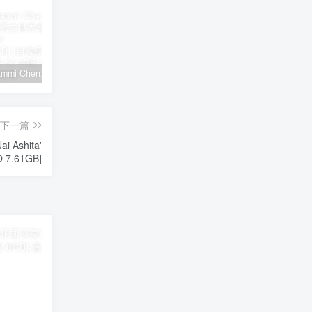
郑秀文 Sammi Cheng – You & Mi 郑秀文世界巡迴演唱会 2025 [2Bluray+2CD] [自购原盘] [BDISO 2BD 56.3GB]
シユイ – ホロウ Shiyui – Hollow CD+BD 2024 [BDMV 1.14GB]
初音MIKU 魔法未来大阪演唱会 Magical Mirai 2014《ISO 57.4G》
下一篇
i Ashita'
O 7.61GB]