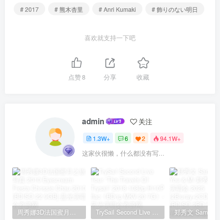
# 2017
# 熊木杏里
# Anri Kumaki
# 飾りのない明日
喜欢就支持一下吧
点赞
8
分享
收藏
admin
关注
1.3W+
6
2
94.1W+
这家伙很懒，什么都没有写...
周秀娜3D法国蜜月之旅写真 2010 Eyescream Fiesta Chrissie Chau 2010 [BDISO 22.9GB]
TrySail Second Live Tour “The Travels Of Trysail” 2018 1080p Hi10P flac《BDrip MKV 20.7G》