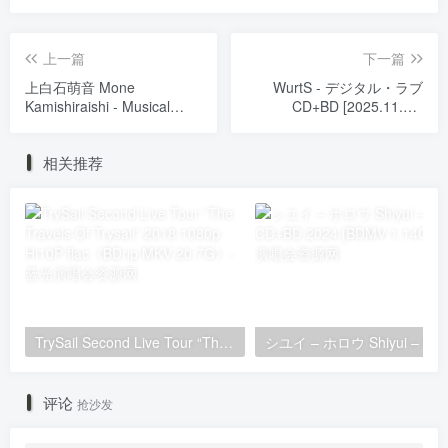
上一篇
下一篇
上白石萌音 Mone
WurtS - デジタル・ラブ
Kamishiraishi - Musical
CD+BD [2025.11.26]
Jane Eyre [2023.09.16]
[BDMV 11.3GB]
[BDISO 38.7GB]
相关推荐
TrySail Second Live Tour “The Travels Of Trysail” 2018 1080p Hi10P flac《BDrip MKV 20.7G》
シユイ
评论
抢沙发