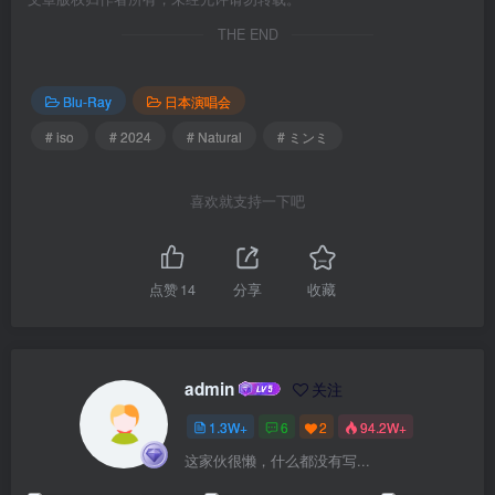
THE END
Blu-Ray
日本演唱会
# iso
# 2024
# Natural
# ミンミ
喜欢就支持一下吧
点赞
14
分享
收藏
admin
关注
1.3W+
6
2
94.2W+
这家伙很懒，什么都没有写...