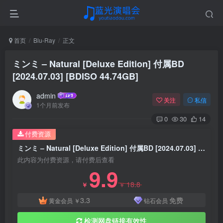
首页
Blu-Ray
正文
ミンミ – Natural [Deluxe Edition] 付属BD
[2024.07.03] [BDISO 44.74GB]
admin
关注
私信
1个月前发布
0
30
14
付费资源
ミンミ – Natural [Deluxe Edition] 付属BD [2024.07.03] [BDISO 44.74GB]
此内容为付费资源，请付费后查看
9.9
18.8
￥
￥
3.3
免费
黄金会员
￥
钻石会员
检测网盘链接有效性