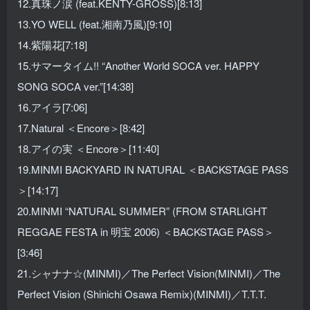
12.真珠ノ涙 (feat.KENTY-GROSS)[8:13]
13.YO WELL (feat.湘南乃風)[9:10]
14.紫陽花[7:18]
15.サマータイム!! “Another World SOCA ver. HAPPY
SONG SOCA ver.”[14:38]
16.アイラ[7:06]
17.Natural ＜Encore＞[8:42]
18.アイの実 ＜Encore＞[11:40]
19.MINMI BACKYARD IN NATURAL ＜BACKSTAGE PASS
＞[14:17]
20.MINMI “NATURAL SUMMER” (FROM STARLIGHT
REGGAE FESTA in 明宝 2006) ＜BACKSTAGE PASS＞
[3:46]
21.シャナナ☆(MINMI)／The Perfect Vision(MINMI)／The
Perfect Vision (Shinichi Osawa Remix)(MINMI)／T.T.T.