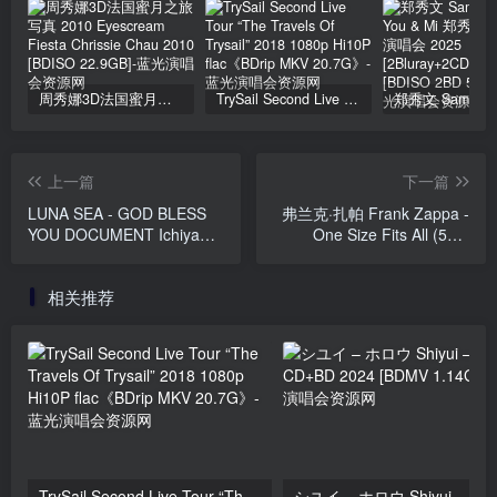
周秀娜3D法国蜜月之旅写真 2010 Eyescream Fiesta Chrissie Chau 2010 [BDISO 22.9GB]
TrySail Second Live Tour “The Travels Of Trysail” 2018 1080p Hi10P flac《BDrip MKV 20.7G》
上一篇
下一篇
LUNA SEA - GOD BLESS
弗兰克·扎帕 Frank Zappa -
YOU DOCUMENT Ichiya
One Size Fits All (50th
Kagiri no Fukkatsu Live
Anniversary Edition) (2025,
LUNA SEA Chinmoku no 7-
Blu-ray Audio) [BDMV
相关推荐
nen wo Koete [2011.10.19]
20.3GB]
[BDISO 37.3GB]
TrySail Second Live Tour “The Travels Of Trysail” 2018 1080p Hi10P flac《BDrip MKV 20.7G》
シユイ