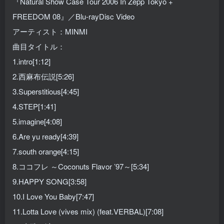
『Natural Show Case Tour 2006 In Zepp Tokyo +
FREEDOM 08』／Blu-rayDisc Video
アーティスト：MINMI
曲目タイトル：
1.intro[1:12]
2.西麻布伝説[5:26]
3.Superstitious[4:45]
4.STEP[1:41]
5.imagine[4:08]
6.Are yu ready[4:39]
7.south orange[4:15]
8.ココフレ ～Coconuts Flavor ’97～[5:34]
9.HAPPY SONG[3:58]
10.I Love You Baby[7:47]
11.Lotta Love (vives mix) (feat.VERBAL)[7:08]