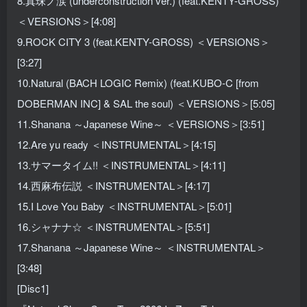
8.真珠ノ涙 (underconstruction ver.) (feat.KENTY-GROSS)
＜VERSIONS＞[4:08]
9.ROCK CITY 3 (feat.KENTY-GROSS) ＜VERSIONS＞
[3:27]
10.Natural (BACH LOGIC Remix) (feat.KUBO-C [from
DOBERMAN INC] & SAL the soul) ＜VERSIONS＞[5:05]
11.Shanana ～Japanese Wine～ ＜VERSIONS＞[3:51]
12.Are yu ready ＜INSTRUMENTAL＞[4:15]
13.サマータイム!! ＜INSTRUMENTAL＞[4:11]
14.西麻布伝説 ＜INSTRUMENTAL＞[4:17]
15.I Love You Baby ＜INSTRUMENTAL＞[5:01]
16.シャナナ☆ ＜INSTRUMENTAL＞[5:51]
17.Shanana ～Japanese Wine～ ＜INSTRUMENTAL＞
[3:48]
[Disc1]