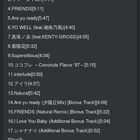
4.FRIENDS[5:11]
5.Are yu ready[5:47]
6.YO WELL (feat.湘南乃風)[4:40]
7.真珠ノ涙 (feat.KENTY-GROSS)[4:05]
8.紫陽花[5:32]
9.Superstitious[4:34]
10.ココフレ ～Coconuts Flavor ’97～[5:10]
11.interlude[0:50]
12.アイラ[4:37]
13.Natural[5:42]
14.Are yu ready (夕陽丘Mix) [Bonus Track][4:09]
15.FRIENDS (Natural Remix) [Bonus Track][5:22]
16.I Love You Baby (Additional Bonus Track)[5:04]
17.シャナナ☆ (Additional Bonus Track)[5:52]
[Disc2]