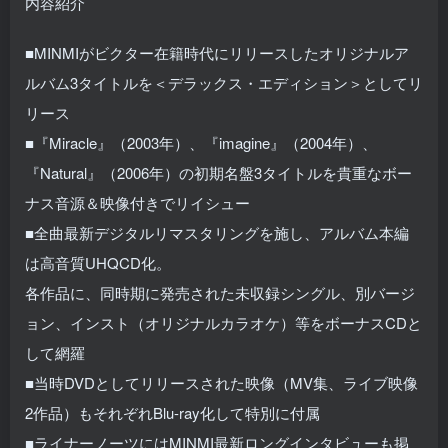
内容紹介
■MINMIがビクター在籍時代にリリースしたオリジナルア
ルバム3タイトルを＜デラックス・エディション＞としてリ
リース
■『Miracle』（2003年）、『imagine』（2004年）、
『Natural』（2006年）の初期名盤3タイトルを貴重なボー
ナス音源＆映像付きでリイシュー
■全曲最新デジタルリマスタリングを施し、アルバム本編
は高音質UHQCD化。
各作品に、同時期に発売された未収録シングル、別バージ
ョン、インスト（オリジナルカラオケ）等をボーナスCDと
して網羅
■当時DVDとしてリリースされた映像（MV集、ライブ映像
2作品）もそれぞれBlu-ray化して特別に付属
■ライナーノーツにはMINMI最新ロングインタビューも掲