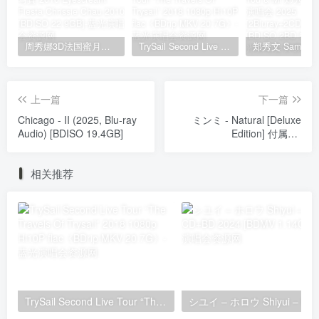
周秀娜3D法国蜜月之旅写真 2010 Eyescream Fiesta Chrissie Chau 2010 [BDISO 22.9GB]
TrySail Second Live Tour “The Travels Of Trysail” 2018 1080p Hi10P flac《BDrip MKV 20.7G》
上一篇
下一篇
Chicago - II (2025, Blu-ray
ミンミ - Natural [Deluxe
Audio) [BDISO 19.4GB]
Edition] 付属BD
[2024.07.03] [BDISO
44.74GB]
相关推荐
TrySail Second Live Tour “The Travels Of Trysail” 2018 1080p Hi10P flac《BDrip MKV 20.7G》
シユイ