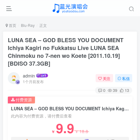
首页
Blu-Ray
正文
LUNA SEA – GOD BLESS YOU DOCUMENT
Ichiya Kagiri no Fukkatsu Live LUNA SEA
Chinmoku no 7-nen wo Koete [2011.10.19]
[BDISO 37.3GB]
admin
关注
私信
1个月前发布
0
39
13
付费资源
LUNA SEA – GOD BLESS YOU DOCUMENT Ichiya Kagiri no Fukkatsu Live LUNA SEA Chinmoku no 7-nen wo Koete [2011.10.19] [BDISO 37.3GB]
此内容为付费资源，请付费后查看
9.9
18.8
￥
￥