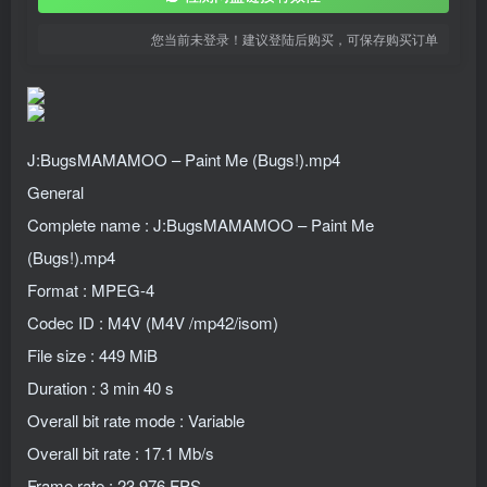
您当前未登录！建议登陆后购买，可保存购买订单
J:BugsMAMAMOO – Paint Me (Bugs!).mp4
General
Complete name : J:BugsMAMAMOO – Paint Me
(Bugs!).mp4
Format : MPEG-4
Codec ID : M4V (M4V /mp42/isom)
File size : 449 MiB
Duration : 3 min 40 s
Overall bit rate mode : Variable
Overall bit rate : 17.1 Mb/s
Frame rate : 23.976 FPS