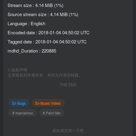
Stream size : 4.14 MiB (1%)
Source stream size : 4.14 MiB (1%)
Language : English
Encoded date : 2018-01-04 04:50:02 UTC
Tagged date : 2018-01-04 04:50:02 UTC
mdhd_Duration : 220885
©
版权声明
文章版权归作者所有，未经允许请勿转载。
THE END
Bugs
Music Video
# mamamoo
# Paint Me
喜欢就支持一下吧