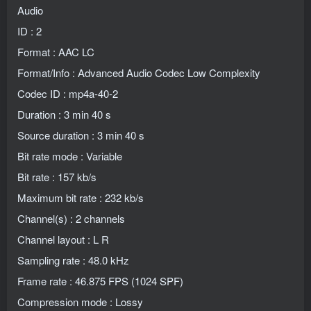
Audio
ID : 2
Format : AAC LC
Format/Info : Advanced Audio Codec Low Complexity
Codec ID : mp4a-40-2
Duration : 3 min 40 s
Source duration : 3 min 40 s
Bit rate mode : Variable
Bit rate : 157 kb/s
Maximum bit rate : 232 kb/s
Channel(s) : 2 channels
Channel layout : L R
Sampling rate : 48.0 kHz
Frame rate : 46.875 FPS (1024 SPF)
Compression mode : Lossy