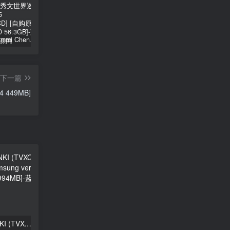
郑秀文 Sammi Cheng – You & Mi 郑秀文世界巡迴演唱会 2025 [2Bluray+2CD] [自购原盘] [BDISO 2BD 56.3GB]
シユイ – ホロウ Shiyui – Hollow CD+BD 2024 [BDMV 1.14GB]
初音MIKU 魔法未来大阪演唱会 Magical Mirai 2014《ISO 57.4G》
下一篇
4 449MB]
东方神起 TOHOSHINKI (TVXQ!) – Wrong Number（samsung ver）1080p [Blu-ray M2TS 994MB]
aespa – Hot Mess [2160P 4K] [Master MP4 1.38GB]