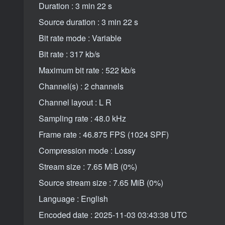
Duration : 3 min 22 s
Source duration : 3 min 22 s
Bit rate mode : Variable
Bit rate : 317 kb/s
Maximum bit rate : 522 kb/s
Channel(s) : 2 channels
Channel layout : L R
Sampling rate : 48.0 kHz
Frame rate : 46.875 FPS (1024 SPF)
Compression mode : Lossy
Stream size : 7.65 MiB (0%)
Source stream size : 7.65 MiB (0%)
Language : English
Encoded date : 2025-11-03 03:43:38 UTC