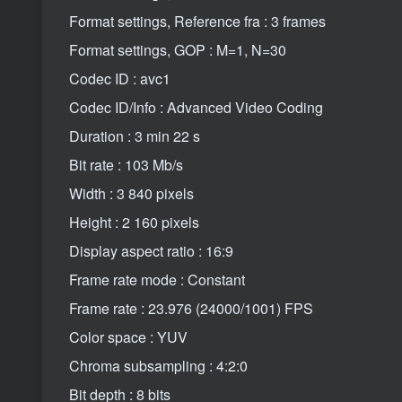
Format settings, Reference fra : 3 frames
Format settings, GOP : M=1, N=30
Codec ID : avc1
Codec ID/Info : Advanced Video Coding
Duration : 3 min 22 s
Bit rate : 103 Mb/s
Width : 3 840 pixels
Height : 2 160 pixels
Display aspect ratio : 16:9
Frame rate mode : Constant
Frame rate : 23.976 (24000/1001) FPS
Color space : YUV
Chroma subsampling : 4:2:0
Bit depth : 8 bits