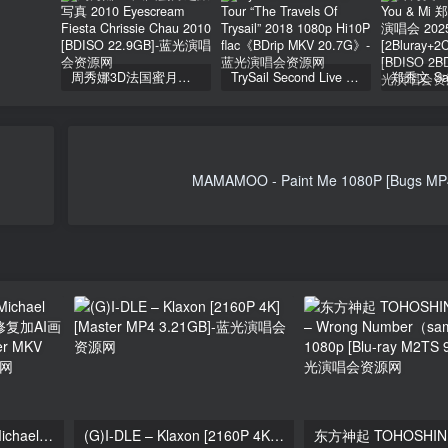
周秀娜3D法国蜜月之旅写真 2010 Eyescream Fiesta Chrissie Chau 2010 [BDISO 22.9GB]
TrySail Second Live Tour “The Travels Of Trysail” 2018 1080p Hi10P flac《BDrip MKV 20.7G》
MAMAMOO - Paint Me 1080P [Bugs MP
迈克尔·杰克逊 – 颤栗 Michael Jackson – Thriller [官方修复加AI画质增强] 4K 2160P [Master MKV 3.86GB]
(G)I-DLE – Klaxon [2160P 4K] [Master MP4 3.21GB]