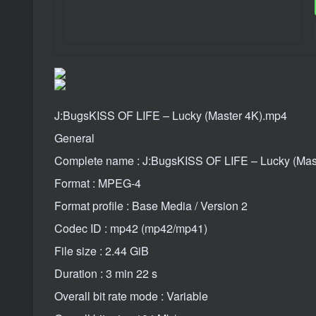
J:BugsKISS OF LIFE – Lucky (Master 4K).mp4
General
Complete name : J:BugsKISS OF LIFE – Lucky (Mas
Format : MPEG-4
Format profile : Base Media / Version 2
Codec ID : mp42 (mp42/mp41)
File size : 2.44 GiB
Duration : 3 min 22 s
Overall bit rate mode : Variable