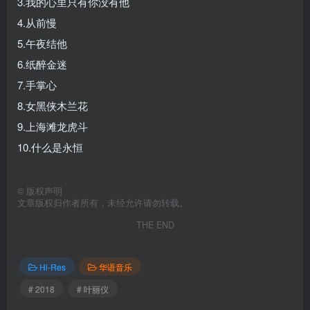
3.我的心里只有你没有他
4.从前慢
5.午夜结他
6.纸醉金迷
7.手掌心
8.女黑侠木兰花
9.上海滩龙虎斗
10.什么是永恒
©
版权声明
文章版权归作者所有，未经允许请勿转载。
THE END
Hi-Res
华语音乐
# 2018
# 叶丽仪