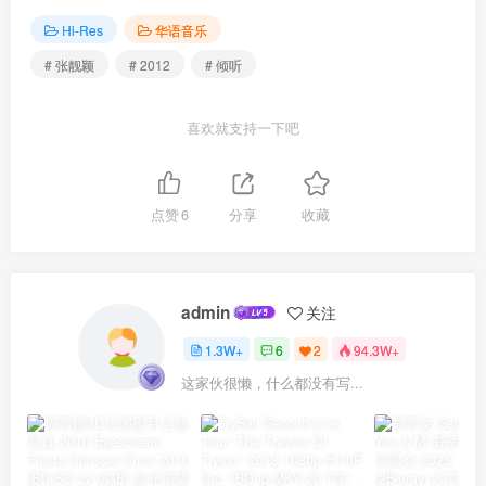
Hi-Res
华语音乐
# 张靓颖
# 2012
# 倾听
喜欢就支持一下吧
点赞
6
分享
收藏
admin
关注
1.3W+
6
2
94.3W+
这家伙很懒，什么都没有写...