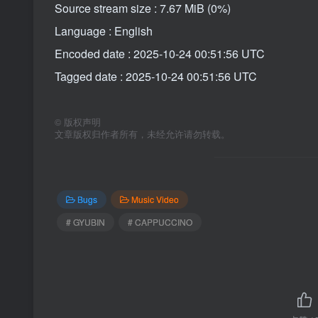
Source stream size : 7.67 MiB (0%)
Language : English
Encoded date : 2025-10-24 00:51:56 UTC
Tagged date : 2025-10-24 00:51:56 UTC
©
版权声明
文章版权归作者所有，未经允许请勿转载。
Bugs
Music Video
# GYUBIN
# CAPPUCCINO