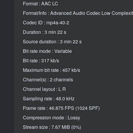
Format : AAC LC
Format/Info : Advanced Audio Codec Low Complexi
Codec ID : mp4a-40-2
Duration : 3 min 22 s
Source duration : 3 min 22 s
Bit rate mode : Variable
Bit rate : 317 kb/s
Maximum bit rate : 457 kb/s
Channel(s) : 2 channels
Channel layout : L R
Sampling rate : 48.0 kHz
Frame rate : 46.875 FPS (1024 SPF)
Compression mode : Lossy
Stream size : 7.67 MiB (0%)