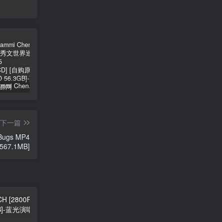
郑秀文 Sammi Cheng – You & Mi 郑秀文世界巡迴演唱会 2025 [2Bluray+2CD] [自购原盘] [BDISO 2BD 56.3GB]
シユイ – ホロウ Shiyui – Hollow CD+BD 2024 [BDMV 1.14GB]
初音MIKU 魔法未来大阪演唱会 Magical Mirai 2014《ISO 57.4G》
下一篇
[Bugs MP4
567.1MB]