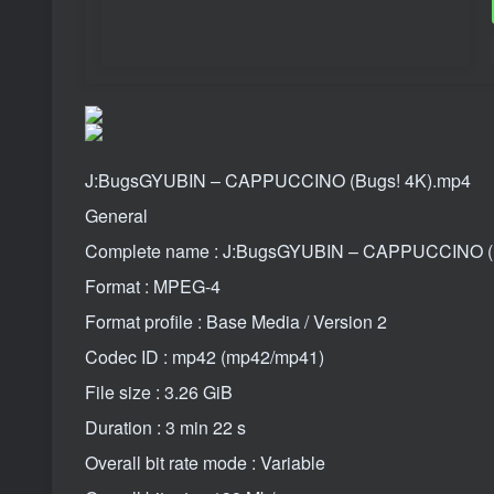
J:BugsGYUBIN – CAPPUCCINO (Bugs! 4K).mp4
General
Complete name : J:BugsGYUBIN – CAPPUCCINO (
Format : MPEG-4
Format profile : Base Media / Version 2
Codec ID : mp42 (mp42/mp41)
File size : 3.26 GiB
Duration : 3 min 22 s
Overall bit rate mode : Variable