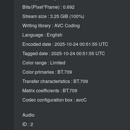
Bits/(Pixel*Frame) : 0.692
Stream size : 3.25 GiB (100%)
Writing library : AVC Coding
Language : English
Encoded date : 2025-10-24 00:51:55 UTC
Tagged date : 2025-10-24 00:51:55 UTC
Color range : Limited
Color primaries : BT.709
Transfer characteristics : BT.709
Matrix coefficients : BT.709
Codec configuration box : avcC
Audio
ID : 2