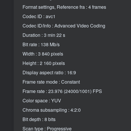
Format settings, Reference fra : 4 frames
Codec ID : avc1
Codec ID/Info : Advanced Video Coding
Duration : 3 min 22 s
Bit rate : 138 Mb/s
Width : 3 840 pixels
Height : 2 160 pixels
Display aspect ratio : 16:9
Frame rate mode : Constant
Frame rate : 23.976 (24000/1001) FPS
Color space : YUV
Chroma subsampling : 4:2:0
Bit depth : 8 bits
Scan type : Progressive