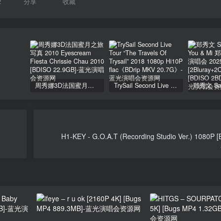
2
分享
收藏
周秀娜3D法国蜜月之旅写真 2010 Eyescream Fiesta Chrissie Chau 2010 [BDISO 22.9GB]
TrySail Second Live Tour “The Travels Of Trysail” 2018 1080p Hi10P flac《BDrip MKV 20.7G》
H1-KEY - G.O.A.T (Recording Studio Ver.) 1080P 