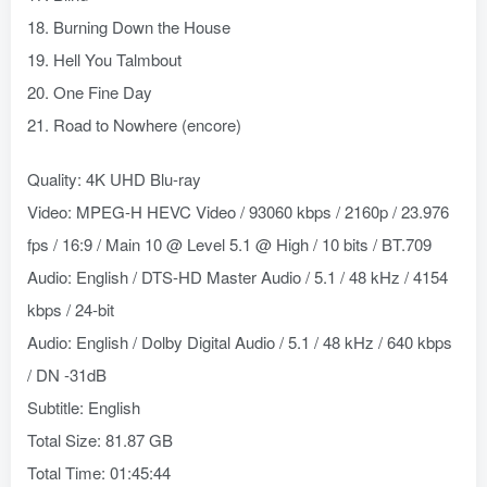
18. Burning Down the House
19. Hell You Talmbout
20. One Fine Day
21. Road to Nowhere (encore)
Quality: 4K UHD Blu-ray
Video: MPEG-H HEVC Video / 93060 kbps / 2160p / 23.976
fps / 16:9 / Main 10 @ Level 5.1 @ High / 10 bits / BT.709
Audio: English / DTS-HD Master Audio / 5.1 / 48 kHz / 4154
kbps / 24-bit
Audio: English / Dolby Digital Audio / 5.1 / 48 kHz / 640 kbps
/ DN -31dB
Subtitle: English
Total Size: 81.87 GB
Total Time: 01:45:44