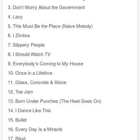
3. Don’t Worry About the Government
4. Lazy
5. This Must Be the Place (Naive Melody)
6. I Zimbra
7. Slippery People
8. I Should Watch TV
9. Everybody’s Coming to My House
10. Once in a Lifetime
11. Glass, Concrete & Stone
12. Toe Jam
13. Born Under Punches (The Heat Goes On)
14. I Dance Like This
15. Bullet
16. Every Day Is a Miracle
17. Blind