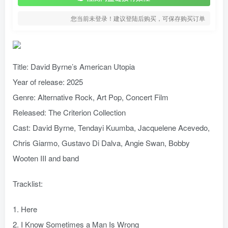
您当前未登录！建议登陆后购买，可保存购买订单
Title: David Byrne’s American Utopia
Year of release: 2025
Genre: Alternative Rock, Art Pop, Concert Film
Released: The Criterion Collection
Cast: David Byrne, Tendayi Kuumba, Jacquelene Acevedo,
Chris Giarmo, Gustavo Di Dalva, Angie Swan, Bobby
Wooten III and band
Tracklist:
1. Here
2. I Know Sometimes a Man Is Wrong