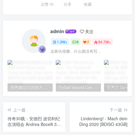
点赞
10
分享
收藏
admin
关注
1.3W+
6
2
94.7W+
这家伙很懒，什么都没有写...
周秀娜3D法国蜜月之旅写真 2010 Eyescream Fiesta Chrissie Chau 2010 [BDISO 22.9GB]
TrySail Second Live Tour “The Travels Of Trysail” 2018 1080p Hi10P flac《BDrip MKV 20.7G》
上一篇
下一篇
传奇30载：安德烈·波切利纪
Lindenberg! - Mach dein
念演唱会 Andrea Bocelli 30:
Ding 2020 [BDISO 43GB]
The Celebration (2024) 4K