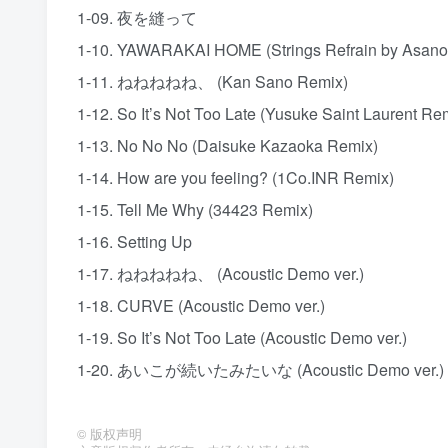
1-09. 夜を縫って
1-10. YAWARAKAI HOME (Strings Refrain by Asano
1-11. ねねねねね、 (Kan Sano Remix)
1-12. So It’s Not Too Late (Yusuke Saint Laurent Re
1-13. No No No (Daisuke Kazaoka Remix)
1-14. How are you feeling? (1Co.INR Remix)
1-15. Tell Me Why (34423 Remix)
1-16. Setting Up
1-17. ねねねねね、 (Acoustic Demo ver.)
1-18. CURVE (Acoustic Demo ver.)
1-19. So It’s Not Too Late (Acoustic Demo ver.)
1-20. あいこが続いたみたいな (Acoustic Demo ver.)
©
版权声明