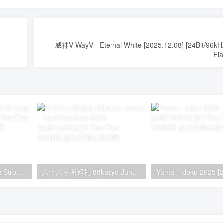
威神V WayV - Eternal White [2025.12.08] [24Bit/96kHz
Fl
KATSEYE – SIS (Soft Is Strong) 2024 [24Bit/44.1kHz] [Hi-Res Flac 145MB]
八十八ヶ所巡礼 88kasyo Junrei – hachitasukyuu 2025 [24Bit/48kHz] [Hi-Res Flac 980MB]