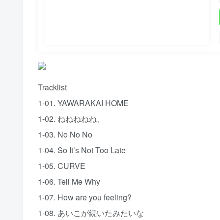
Tracklist
1-01. YAWARAKAI HOME
1-02. ねねねねね、
1-03. No No No
1-04. So It’s Not Too Late
1-05. CURVE
1-06. Tell Me Why
1-07. How are you feeling?
1-08. あいこが続いたみたいな