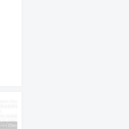
郑秀文 Sammi Cheng – You & Mi 郑秀文世界巡迴演唱会 2025 [2Bluray+2CD] [自购原盘] [BDISO 2BD 56.3GB]
シユイ – ホロウ Shiyui – Hollow CD+BD 2024 [BDMV 1.14GB]
初音MIKU 魔法未来大阪演唱会 Magical Mirai 2014《ISO 57.4G》