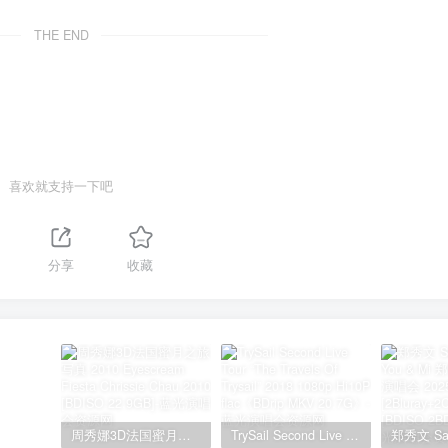
THE END
喜欢就支持一下吧
1
分享
收藏
周秀娜3D法国蜜月之旅写真 2010 Eyescream Fiesta Chrissie Chau 2010 [BDISO 22.9GB]
TrySail Second Live Tour “The Travels Of Trysail” 2018 1080p Hi10P flac《BDrip MKV 20.7G》