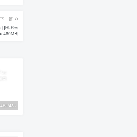
下一篇
] [Hi-Res
ac 460MB]
Yama – doku 2025 [24Bit/48kHz] [Hi-Res Flac 255MB]
陰陽座 ONMYO-ZA – 吟澪御前 2025 [24Bit/96kHz] [Hi-Res Flac 1.19GB]