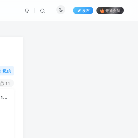
发布
开通会员
私信
11
大比良瑞希 Mizuki Ohira – After All, All Mine -Deluxe Edition- [2025.12.12] [24Bit/48kHz] [Hi-Res Flac 751MB]