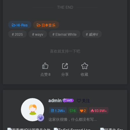
THE END
Hi-Res
日本音乐
# 2025
# wayv
# Eternal White
# 威神V
喜欢就支持一下吧
点赞
8
分享
收藏
admin
关注
1.3W+
6
2
93.9W+
这家伙很懒，什么都没有写...