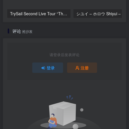
TrySail Second Live Tour “The Travels Of Trysail” 2018 1080p Hi10P flac《BDrip MKV 20.7G》
シユイ
评论
抢沙发
请登录后发表评论
登录
注册