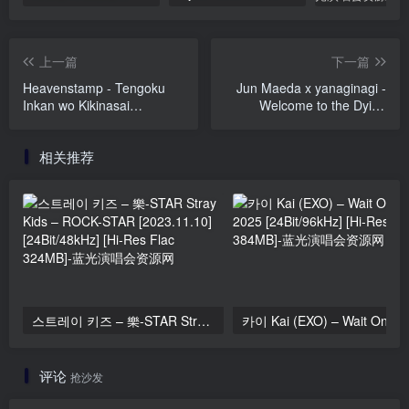
上一篇
下一篇
Heavenstamp - Tengoku
Jun Maeda x yanaginagi -
Inkan wo Kikinasai
Welcome to the Dying
(Acoustic) 天国印鑑を聴き
Season [2025.11.26]
なさい (アコースティック)
[24Bit/48kHz] [Hi-Res Flac
相关推荐
[2025.11.26] [24Bit/48kHz]
1.58GB]
[Hi-Res Flac 527MB]
스트레이 키즈 – 樂-STAR Stray Kids – ROCK-STAR [2023.11.10] [24Bit/48kHz] [Hi-Res Flac 324MB]
评论
抢沙发