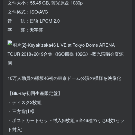
文件大小：55.45 GB, 蓝光原盘 1080p
文件格式：ISO/AVC
音 轨：日语 LPCM 2.0
字 幕：无字幕
10万人動員の欅坂46初の東京ドーム公演の模様を映像化
【Blu-ray初回生産限定盤】
・ディスク2枚組
・三方背仕様
・ポストカードセット封入(6枚組 ※全46種のうち6枚1セッ
ト封入)