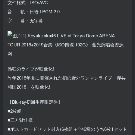
文件格式：ISO/AVC
音 轨：日语 LPCM 2.0
字 幕：无字幕
熱狂のライブが映像化!
昨年2018年夏に開催された初の野外ワンマンライブ「欅共
和国2018」を映像化!
【Blu-ray初回生産限定盤】
■2枚組
■三方背仕様
■ポストカードセット封入(6枚組 ※全46種のうち6枚1セット