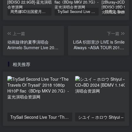
周秀娜3D法国蜜月之旅写真 2010 Eyescream Fiesta Chrissie Chau 2010 [BDISO 22.9GB]
TrySail Second Live Tour “The Travels Of Trysail” 2018 1080p Hi10P flac《BDrip MKV 20.7G》
上一篇
下一篇
动画旋律的夏季演唱会
LiSA 织部里沙 LiVE is Smile
Animelo Summer Live 2012
Always ~ASiA TOUR 2018~
-INFINITY- 8.25《ISO
[eN+core]《BDMV 45G》
36.43G》
相关推荐
TrySail Second Live Tour “The Travels Of Trysail” 2018 1080p Hi10P flac《BDrip MKV 20.7G》
シユイ