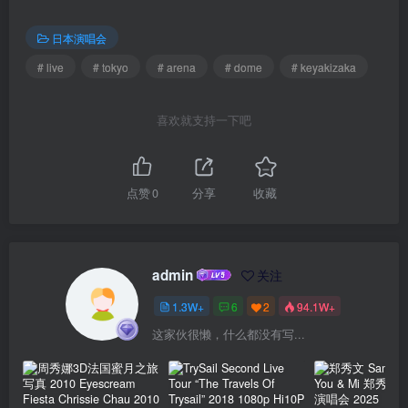
日本演唱会
# live
# tokyo
# arena
# dome
# keyakizaka
喜欢就支持一下吧
点赞
0
分享
收藏
admin
关注
1.3W+
6
2
94.1W+
这家伙很懒，什么都没有写...