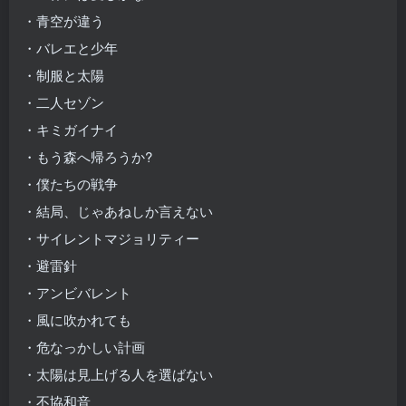
・⻘空が違う
・バレエと少年
・制服と太陽
・⼆⼈セゾン
・キミガイナイ
・もう森へ帰ろうか?
・僕たちの戦争
・結局、じゃあねしか⾔えない
・サイレントマジョリティー
・避雷針
・アンビバレント
・⾵に吹かれても
・危なっかしい計画
・太陽は⾒上げる⼈を選ばない
・不協和⾳