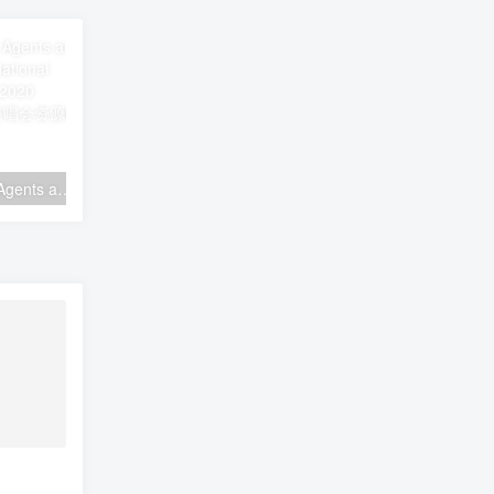
特工电影原声音乐会 Agents are Forever (The Danish National Symphony Orchestra) 2020 [BDMV 21.9GB]
梦龙乐队 迷雾幻境巡回演唱会 Imagine Dragons Smoke Mirrors Live 2016《ISO 37.58G》