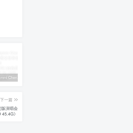
郑秀文 Sammi Cheng – You & Mi 郑秀文世界巡迴演唱会 2025 [2Bluray+2CD] [自购原盘] [BDISO 2BD 56.3GB]
シユイ – ホロウ Shiyui – Hollow CD+BD 2024 [BDMV 1.14GB]
初音MIKU 魔法未来大阪演唱会 Magical Mirai 2014《ISO 57.4G》
下一篇
歌剧院版演唱会
 45.4G》