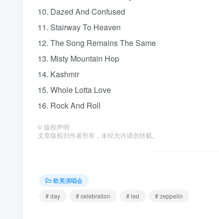
10. Dazed And Confused
11. Stairway To Heaven
12. The Song Remains The Same
13. Misty Mountain Hop
14. Kashmir
15. Whole Lotta Love
16. Rock And Roll
©
版权声明
文章版权归作者所有，未经允许请勿转载。
欧美演唱会
# day
# celebration
# led
# zeppelin