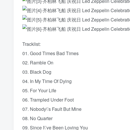
Tracklist:
01. Good Times Bad Times
02. Ramble On
03. Black Dog
04. In My Time Of Dying
05. For Your Life
06. Trampled Under Foot
07. Nobody\’s Fault But Mine
08. No Quarter
09. Since I\’ve Been Loving You