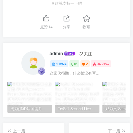
喜欢就支持一下吧
点赞
14
分享
收藏
admin
关注
1.3W+
6
2
94.7W+
这家伙很懒，什么都没有写...
周秀娜3D法国蜜月之旅写真 2010 Eyescream Fiesta Chrissie Chau 2010 [BDISO 22.9GB]
TrySail Second Live Tour “The Travels Of Trysail” 2018 1080p Hi10P flac《BDrip MKV 20.7G》
上一篇
下一篇