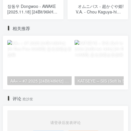
장동우 Dongwoo - AWAKE
オムニバス - 超かぐや姫!
[2025.11.18] [24Bit/96kHz]
V.A. - Chou Kaguya-hime!
[Hi-Res Flac 275MB]
[2026.01.23] [24Bit/48kHz]
[Hi-Res Flac 530MB]
相关推荐
AA= – #7 2025 [24Bit/48kHz] [Hi-Res Flac 696MB]
KATSEYE – SIS (Soft 
评论
抢沙发
请登录后发表评论