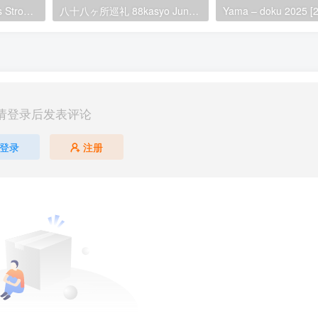
KATSEYE – SIS (Soft Is Strong) 2024 [24Bit/44.1kHz] [Hi-Res Flac 145MB]
八十八ヶ所巡礼 88kasyo Junrei – hachitasukyuu 2025 [24Bit/48kHz] [Hi-Res Flac 980MB]
请登录后发表评论
登录
注册