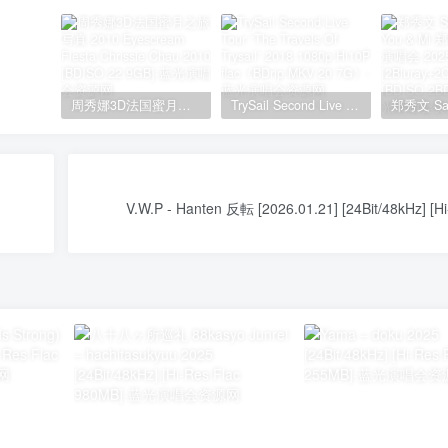
周秀娜3D法国蜜月之旅写真 2010 Eyescream Fiesta Chrissie Chau 2010 [BDISO 22.9GB]
TrySail Second Live Tour “The Travels Of Trysail” 2018 1080p Hi10P flac《BDrip MKV 20.7G》
V.W.P - Hanten 反転 [2026.01.21] [24Bit/48kHz] [Hi