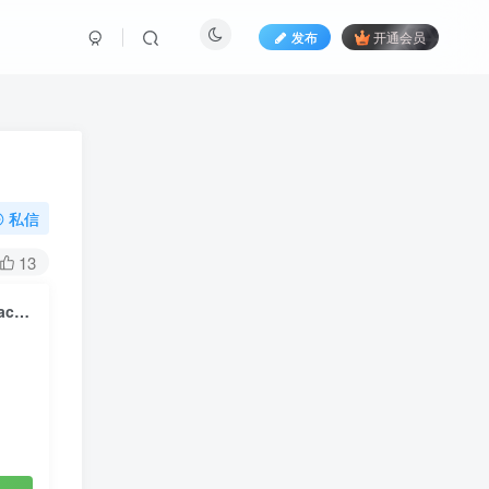
发布
开通会员
私信
13
FLOW GLOW – FLOW GLOW [2026.01.21] [24Bit/48kHz] [Hi-Res Flac 362MB]