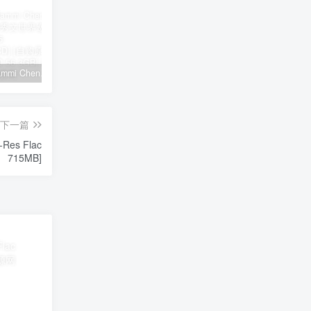
郑秀文 Sammi Cheng – You & Mi 郑秀文世界巡迴演唱会 2025 [2Bluray+2CD] [自购原盘] [BDISO 2BD 56.3GB]
シユイ – ホロウ Shiyui – Hollow CD+BD 2024 [BDMV 1.14GB]
初音MIKU 魔法未来大阪演唱会 Magical Mirai 2014《ISO 57.4G》
下一篇
-Res Flac
715MB]