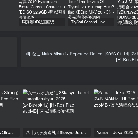
周秀娜3D法国蜜月之旅写真 2010 Eyescream Fiesta Chrissie Chau 2010 [BDISO 22.9GB]
TrySail Second Live Tour “The Travels Of Trysail” 2018 1080p Hi10P flac《BDrip MKV 20.7G》
岬 なこ Nako Misaki - Repeated Reflect [2026.01.14] [24B
[Hi-Res Fl
KATSEYE – SIS (Soft Is Strong) 2024 [24Bit/44.1kHz] [Hi-Res Flac 145MB]
八十八ヶ所巡礼 88kasyo Junrei – hachitasukyuu 2025 [24Bit/48kHz] [Hi-Res Flac 980MB]