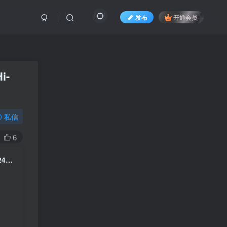
发布
开通会员
i-
私信
6
Conisch – Chou Kaguya-hime! Original Soundtrack [2026.01.23] [24Bit/96kHz] [Hi-Res Flac 530MB]