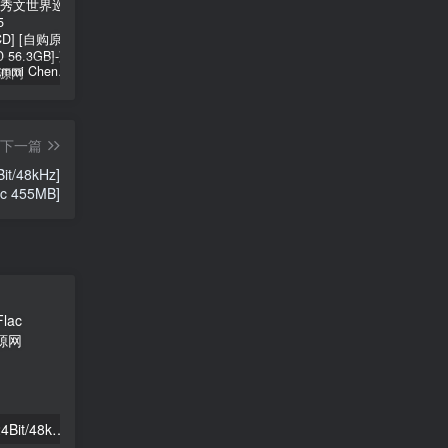
郑秀文 Sammi Cheng – You & Mi 郑秀文世界巡迴演唱会 2025 [2Bluray+2CD] [自购原盘] [BDISO 2BD 56.3GB]
シユイ – ホロウ Shiyui – Hollow CD+BD 2024 [BDMV 1.14GB]
初音MIKU 魔法未来大阪演唱会 Magical Mirai 2014《ISO 57.4G》
下一篇
it/48kHz]
ac 455MB]
Yama – doku 2025 [24Bit/48kHz] [Hi-Res Flac 255MB]
陰陽座 ONMYO-ZA – 吟澪御前 2025 [24Bit/96kHz] [Hi-Res Flac 1.19GB]