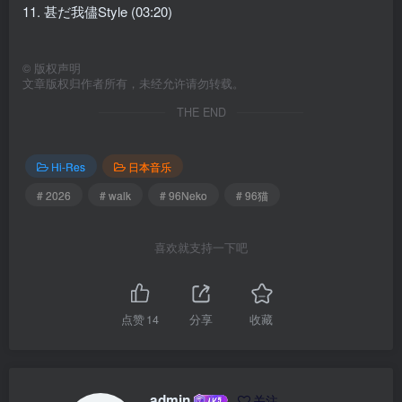
11. 甚だ我儘Style (03:20)
©
版权声明
文章版权归作者所有，未经允许请勿转载。
THE END
Hi-Res
日本音乐
# 2026
# walk
# 96Neko
# 96猫
喜欢就支持一下吧
点赞
14
分享
收藏
admin
关注