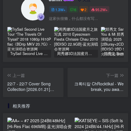
1.3W+
6
2
95.2W+
这家伙很懒，什么都没有写...
TrySail Second Live Tour “The Travels Of Trysail” 2018 1080p Hi10P flac《BDrip MKV 20.7G》
周秀娜3D法国蜜月之旅写真 2010 Eyescream Fiesta Chrissie Chau 2010 [BDISO 22.9GB]
上一篇
下一篇
22/7 - 22/7 Cover Song
크록티칼 ChRocktikal - We
Collection [2026.01.21]
break, you awake
[24Bit/96kHz] [Hi-Res Flac
[2026.01.15] [24Bit/96kHz]
200.1MB]
[Hi-Res Flac 799MB]
相关推荐