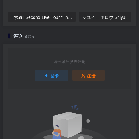
TrySail Second Live Tour “The Travels Of Trysail” 2018 1080p Hi10P flac《BDrip MKV 20.7G》
シユイ
评论
抢沙发
请登录后发表评论
登录
注册