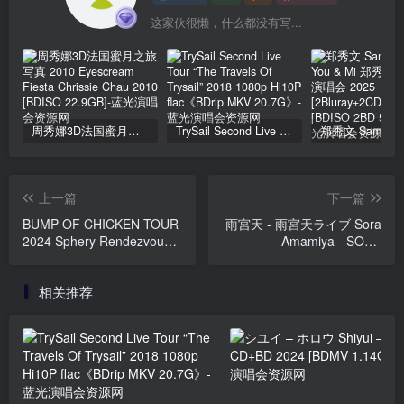
这家伙很懒，什么都没有写...
周秀娜3D法国蜜月之旅写真 2010 Eyescream Fiesta Chrissie Chau 2010 [BDISO 22.9GB]
TrySail Second Live Tour “The Travels Of Trysail” 2018 1080p Hi10P flac《BDrip MKV 20.7G》
上一篇
下一篇
BUMP OF CHICKEN TOUR
雨宮天 - 雨宮天ライブ Sora
2024 Sphery Rendezvous
Amamiya - SORA
at TOKYO DOME CD+BD
AMAMIYA LIVE 2020 The
[2025.12.10] [BDMV
Clearest SKY [2020.07.08]
相关推荐
43.2GB]
[BDMV 2BD 56.7GB]