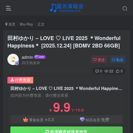
首页
Blu-Ray
正文
田村ゆかり – LOVE ♡ LIVE 2025 ＊Wonderful
Happiness＊ [2025.12.24] [BDMV 2BD 66GB]
admin
关注
私信
33天前发布
0
22
5
付费资源
田村ゆかり – LOVE ♡ LIVE 2025 ＊Wonderful Happiness＊ [2025.12.24] [BDMV 2BD 66GB]
此内容为付费资源，请付费后查看
9.9
18.8
￥
￥
3.3
免费
黄金会员
￥
钻石会员
检测网盘链接有效性