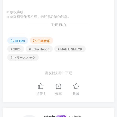
©
版权声明
文章版权归作者所有，未经允许请勿转载。
THE END
Hi-Res
日本音乐
# 2026
# Echo Report
# MARIE SMECK
# マリースメック
喜欢就支持一下吧
点赞
8
分享
收藏
admin
关注