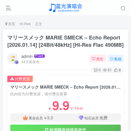
首页
Hi-Res
正文
マリースメック MARIE SMECK – Echo Report
[2026.01.14] [24Bit/48kHz] [Hi-Res Flac 490MB]
admin
关注
私信
34天前发布
0
51
8
付费资源
マリースメック MARIE SMECK – Echo Report [2026.01.14] [24Bit/48kHz] [Hi-Res Flac 490MB]
此内容为付费资源，请付费后查看
9.9
18.8
￥
￥
3.3
免费
黄金会员
￥
钻石会员
检测网盘链接有效性