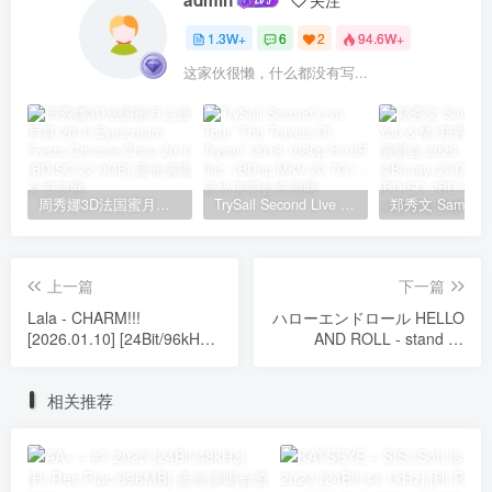
1.3W+
6
2
94.6W+
这家伙很懒，什么都没有写...
周秀娜3D法国蜜月之旅写真 2010 Eyescream Fiesta Chrissie Chau 2010 [BDISO 22.9GB]
TrySail Second Live Tour “The Travels Of Trysail” 2018 1080p Hi10P flac《BDrip MKV 20.7G》
上一篇
下一篇
Lala - CHARM!!!
ハローエンドロール HELLO
[2026.01.10] [24Bit/96kHz]
AND ROLL - stand by
[Hi-Res Flac 794MB]
[2026.01.09] [24Bit/48kHz]
[Hi-Res Flac 461MB]
相关推荐