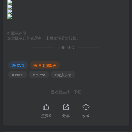
©
版权声明
文章版权归作者所有，未经允许请勿转载。
THE END
DVD
日本演唱会
# 2025
# mirror
# 家入レオ
喜欢就支持一下吧
点赞
9
分享
收藏