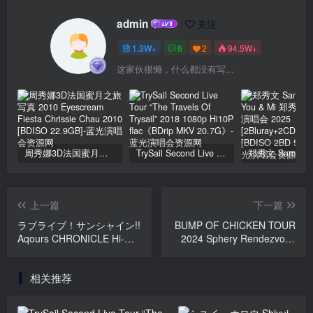
admin
关注
1.3W+
6
2
94.5W+
这家伙很懒，什么都没有写...
周秀娜3D法国蜜月之旅写真 2010 Eyescream Fiesta Chrissie Chau 2010 [BDISO 22.9GB]
TrySail Second Live Tour “The Travels Of Trysail” 2018 1080p Hi10P flac《BDrip MKV 20.7G》
上一篇
下一篇
ラブライブ！サンシャイン!!
BUMP OF CHICKEN TOUR
Aqours CHRONICLE Hi-
2024 Sphery Rendezvous
Res+BD (2021～2024)
at TOKYO DOME CD+BD
[2025.11.12] [BDMV
[2025.12.10] [BDMV
相关推荐
12.8GB]
43.2GB]