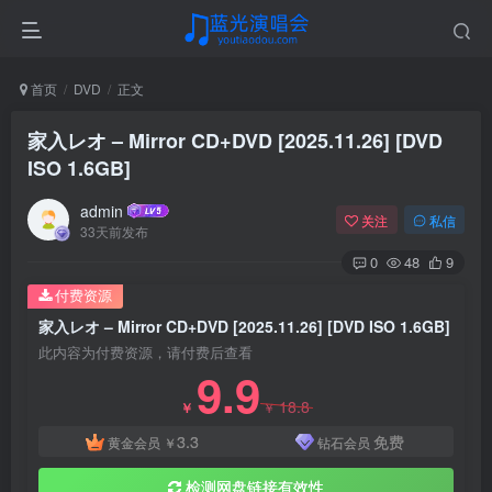
首页
DVD
正文
家入レオ – Mirror CD+DVD [2025.11.26] [DVD
ISO 1.6GB]
admin
关注
私信
33天前发布
0
48
9
付费资源
家入レオ – Mirror CD+DVD [2025.11.26] [DVD ISO 1.6GB]
此内容为付费资源，请付费后查看
9.9
18.8
￥
￥
3.3
免费
黄金会员
￥
钻石会员
检测网盘链接有效性