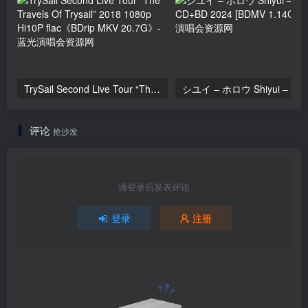
TrySail Second Live Tour “The Travels Of Trysail” 2018 1080p Hi10P flac《BDrip MKV 20.7G》
シユイ
评论
抢沙发
请登录后发表评论
登录
注册