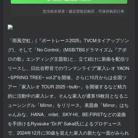
您当前未登录！建议登陆后购买，可保存购买订单
「雨風空虹」(『ボートレース2025』TVCMタイアップソン
グ)、そして「No Control」(MSB/TBSドラマイズム『アポ
ロの歌』エンディング主題歌)と、立て続けに新曲を配信リ
リースし、日比谷野音でのワンマンライブ”家入レオ YAON
~SPRING TREE~ vol.2″を開催、さらに10月からは全国ツ
アー「家入レオ TOUR 2025 ~bulb~」を開催するなど精力
的に活動中の家入レオ。そんな家入が通算19枚目となるニ
ューシングル「Mirror」をリリース。表題曲「Mirror」はち
ゃんみな、HANA、milet、SKY-HI、BE:FIRSTなどの楽曲
を手掛けるRyosuke “Dr.R” Sakai氏によるプロデュース
で、2024年12月に30歳を迎えた家入の新たな一面がみられ