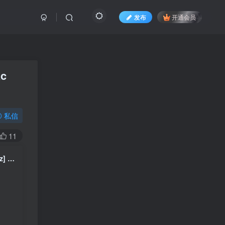
发布
开通会员
ac
私信
11
くるり Quruli – tiny desk concerts JAPAN [2025.09.26] [24Bit/48kHz] [Hi-Res Flac 304MB]