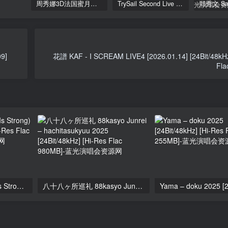
周秀娜3D法国蜜月之旅写真 2010 Eyescream Fiesta Chrissie Chau 2010 [BDISO 22.9GB]
TrySail Second Live Tour “The Travels Of Trysail” 2018 1080p Hi10P flac《BDrip MKV 20.7G》
9]
花譜 KAF - I SCREAM LIVE4 [2026.01.14] [24Bit/48kHz
Fla
KATSEYE – SIS (Soft Is Strong) 2024 [24Bit/44.1kHz] [Hi-Res Flac 145MB]
八十八ヶ所巡礼 88kasyo Junrei – hachitasukyuu 2025 [24Bit/48kHz] [Hi-Res Flac 980MB]