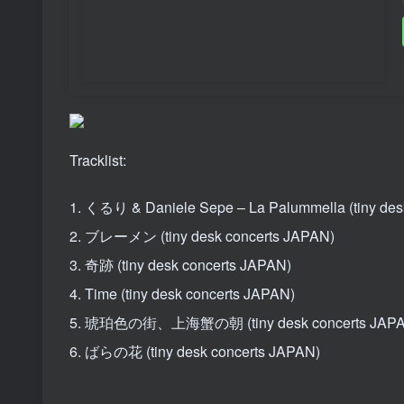
Tracklist:
1. くるり & Daniele Sepe – La Palummella (tiny des
2. ブレーメン (tiny desk concerts JAPAN)
3. 奇跡 (tiny desk concerts JAPAN)
4. Time (tiny desk concerts JAPAN)
5. 琥珀色の街、上海蟹の朝 (tiny desk concerts JAPA
6. ばらの花 (tiny desk concerts JAPAN)