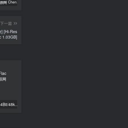
郑秀文 Sammi Cheng – You & Mi 郑秀文世界巡迴演唱会 2025 [2Bluray+2CD] [自购原盘] [BDISO 2BD 56.3GB]
シユイ – ホロウ Shiyui – Hollow CD+BD 2024 [BDMV 1.14GB]
初音MIKU 魔法未来大阪演唱会 Magical Mirai 2014《ISO 57.4G》
下一篇
] [Hi-Res
c 1.03GB]
Yama – doku 2025 [24Bit/48kHz] [Hi-Res Flac 255MB]
陰陽座 ONMYO-ZA – 吟澪御前 2025 [24Bit/96kHz] [Hi-Res Flac 1.19GB]