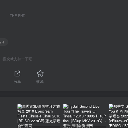
THE END
るり
喜欢就支持一下吧
1
分享
收藏