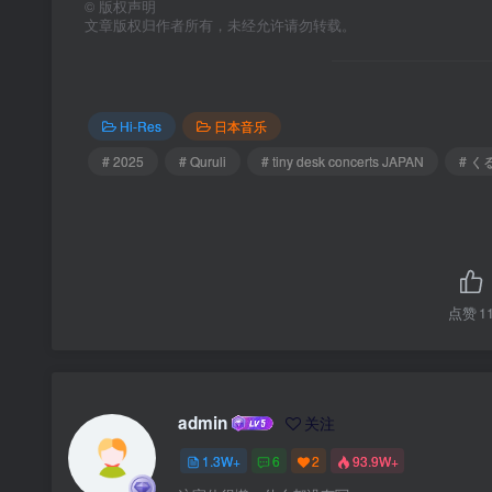
©
版权声明
文章版权归作者所有，未经允许请勿转载。
Hi-Res
日本音乐
# 2025
# Quruli
# tiny desk concerts JAPAN
# く
点赞
1
admin
关注
1.3W+
6
2
93.9W+