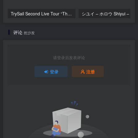
TrySail Second Live Tour “The Travels Of Trysail” 2018 1080p Hi10P flac《BDrip MKV 20.7G》
シユイ
评论
抢沙发
请登录后发表评论
登录
注册