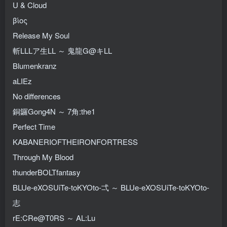
U & Cloud
βίος
Release My Soul
斬LLLア生LL ～ 鬼龍G@キLL
Blumenkranz
aLIEz
No differences
銅鑼Gong4N ～ 7角:the1
Perfect Time
KABANERIOFTHEIRONFORTRESS
Through My Blood
thunderBOLTfantasy
BLUe-eXOSUiTe-toKYOto-弌 ～ BLUe-eXOSUiTe-toKYOto-
志
rE:CRe@T0RS ～ AL:Lu