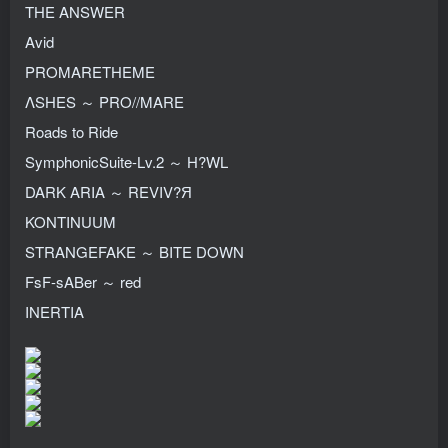
THE ANSWER
Avid
PROMARETHEME
ΛSHES ～ PRO//MARE
Roads to Ride
SymphonicSuite-Lv.2 ～ H?WL
DARK ARIA ～ REVIV?Я
KONTINUUM
STRANGEFAKE ～ BITE DOWN
FsF-sABer ～ red
INERTIA