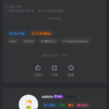
©
版权声明
文章版权归作者所有，未经允许请勿转载。
THE END
Blu-Ray
日本演唱会
# iso
# 2025
# 澤野弘之
# Hiroyuki Sawano
喜欢就支持一下吧
点赞
8
分享
收藏
admin
关注
1.3W+
6
2
94W+