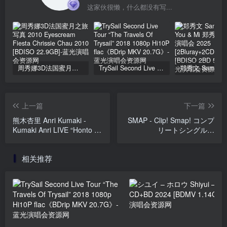
这家伙很懒，什么都没有写...
周秀娜3D法国蜜月之旅写真 2010 Eyescream Fiesta Chrissie Chau 2010 [BDISO 22.9GB]
TrySail Second Live Tour “The Travels Of Trysail” 2018 1080p Hi10P flac《BDrip MKV 20.7G》
上一篇
下一篇
熊木杏里 Anri Kumaki -
SMAP - Clip! Smap! コンプ
Kumaki Anri LIVE “Honto no
リートシングルス
LIVE Best-ban 15th Hen”
[2016.12.28] [BDISO 2BD
~An's Choice~ [2019.10.30]
79.3GB]
相关推荐
[DVD ISO 7.65GB]