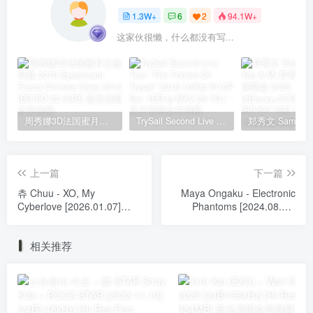
1.3W+
6
2
94.1W+
这家伙很懒，什么都没有写...
周秀娜3D法国蜜月之旅写真 2010 Eyescream Fiesta Chrissie Chau 2010 [BDISO 22.9GB]
TrySail Second Live Tour “The Travels Of Trysail” 2018 1080p Hi10P flac《BDrip MKV 20.7G》
上一篇
下一篇
츄 Chuu - XO, My
Maya Ongaku - Electronic
Cyberlove [2026.01.07]
Phantoms [2024.08.30]
[24Bit/96kHz] [Hi-Res Flac
[24Bit/44kHz] [Hi-Res Flac
468MB]
314MB]
相关推荐