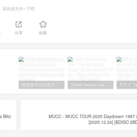
喜欢就支持一下吧
4
分享
收藏
周秀娜3D法国蜜月之旅写真 2010 Eyescream Fiesta Chrissie Chau 2010 [BDISO 22.9GB]
TrySail Second Live Tour “The Travels Of Trysail” 2018 1080p Hi10P flac《BDrip MKV 20.7G》
 Blitz
MUCC - MUCC TOUR 2025 Daydream 1997
[2025.12.24] [BDISO 2B