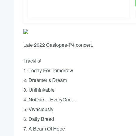
Late 2022 Casiopea-P4 concert.
Tracklist
1. Today For Tomorrow
2. Dreamer’s Dream
3. Unthinkable
4. NoOne… EveryOne…
5. Vivaciously
6. Daily Bread
7. A Beam Of Hope