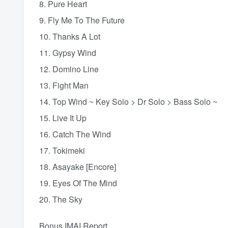
8. Pure Heart
9. Fly Me To The Future
10. Thanks A Lot
11. Gypsy Wind
12. Domino Line
13. Fight Man
14. Top Wind ~ Key Solo > Dr Solo > Bass Solo ~
15. Live It Up
16. Catch The Wind
17. Tokimeki
18. Asayake [Encore]
19. Eyes Of The Mind
20. The Sky
Bonus IMAI Report