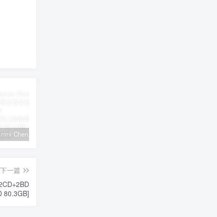
郑秀文 Sammi Cheng – You & Mi 郑秀文世界巡迴演唱会 2025 [2Bluray+2CD] [自购原盘] [BDISO 2BD 56.3GB]
シユイ – ホロウ Shiyui – Hollow CD+BD 2024 [BDMV 1.14GB]
初音MIKU 魔法未来大阪演唱会 Magical Mirai 2014《ISO 57.4G》
下一篇
 2CD+2BD
D 80.3GB]