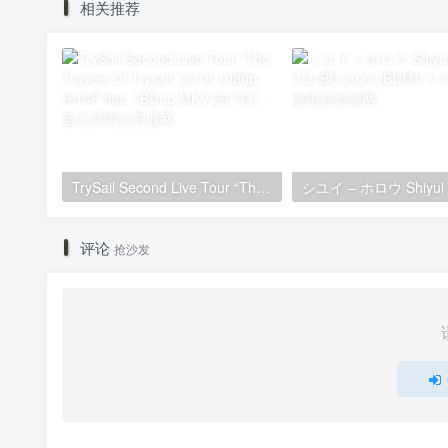
相关推荐
TrySail Second Live Tour “The Travels Of Trysail” 2018 1080p Hi10P flac《BDrip MKV 20.7G》
评论
抢沙发