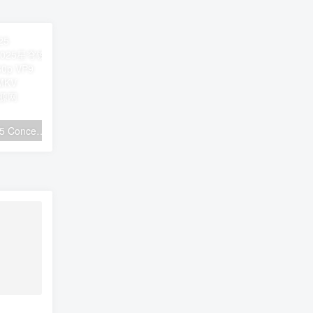
STAR RAIL LIVE 2025 Concert「星铁LIVE」2025星穹铁道演唱会 [WEB-DL 2160p VP9 FLAC 24Bit][WEB-DL MKV 22.8GB]
Roselia LIVE TOUR「Rosenchor」東京公演 -Final- DAY2 & 幕間映像後編 [BDMV 2BD 43.7GB]