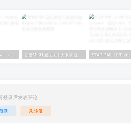
シユイ – ホロウ Shiyui – Hollow CD+BD 2024 [BDMV 1.14GB]
初音MIKU 魔法未来大阪演唱会 Magical Mirai 2014《ISO 57.4G》
请登录后发表评论
登录
注册