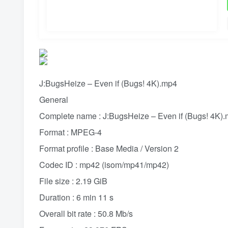
J:BugsHeize – Even if (Bugs! 4K).mp4
General
Complete name : J:BugsHeize – Even if (Bugs! 4K)
Format : MPEG-4
Format profile : Base Media / Version 2
Codec ID : mp42 (isom/mp41/mp42)
File size : 2.19 GiB
Duration : 6 min 11 s
Overall bit rate : 50.8 Mb/s