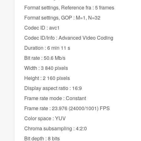
Format settings, Reference fra : 5 frames
Format settings, GOP : M=1, N=32
Codec ID : avc1
Codec ID/Info : Advanced Video Coding
Duration : 6 min 11 s
Bit rate : 50.6 Mb/s
Width : 3 840 pixels
Height : 2 160 pixels
Display aspect ratio : 16:9
Frame rate mode : Constant
Frame rate : 23.976 (24000/1001) FPS
Color space : YUV
Chroma subsampling : 4:2:0
Bit depth : 8 bits