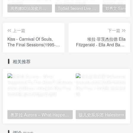
周秀娜3D法国蜜月之旅写真 2010 Eyescream Fiesta Chrissie Chau 2010 [BDISO 22.9GB]
TrySail Second Live Tour “The Travels Of Trysail” 2018 1080p Hi10P flac《BDrip MKV 20.7G》
上一篇
下一篇
Kiss - Carnival Of Souls,
埃拉·菲茨杰拉德 Ella
The Final Sessions(1995-
Fitzgerald - Ella And Basie
96) [24bit/192Khz] [Hi-Res
1963 [24bit/192khz] [Hi-Res
Flac 2.44GB]
Flac 1.8GB]
相关推荐
奥罗拉 Aurora – What Happened To The Heart? (Deluxe) 2025 [24Bit/44.1kHz] [Hi-Res Flac 905MB]
评论
抢沙发