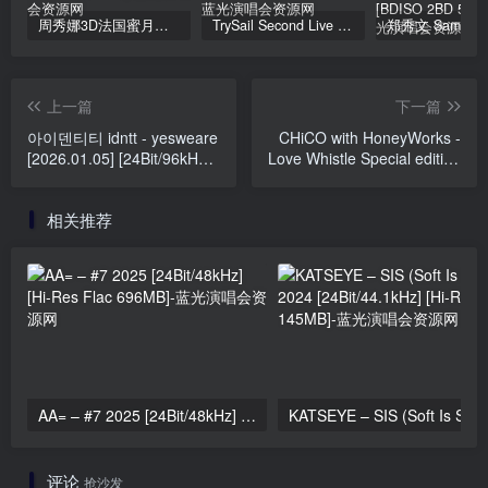
周秀娜3D法国蜜月之旅写真 2010 Eyescream Fiesta Chrissie Chau 2010 [BDISO 22.9GB]
TrySail Second Live Tour “The Travels Of Trysail” 2018 1080p Hi10P flac《BDrip MKV 20.7G》
上一篇
下一篇
아이덴티티 idntt - yesweare
CHiCO with HoneyWorks -
[2026.01.05] [24Bit/96kHz]
Love Whistle Special edition
[Hi-Res Flac 289MB]
[2026.01.07] [24Bit/48kHz]
[Hi-Res Flac 556MB]
相关推荐
AA= – #7 2025 [24Bit/48kHz] [Hi-Res Flac 696MB]
KATSEYE – SIS (Soft 
评论
抢沙发