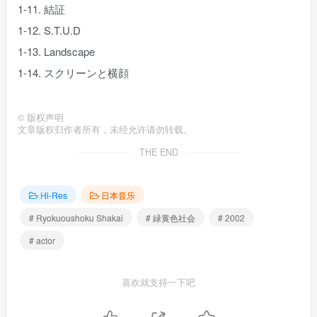
1-11. 結証
1-12. S.T.U.D
1-13. Landscape
1-14. スクリーンと横顔
©
版权声明
文章版权归作者所有，未经允许请勿转载。
THE END
Hi-Res
日本音乐
# Ryokuoushoku Shakai
# 緑黄色社会
# 2002
# actor
喜欢就支持一下吧