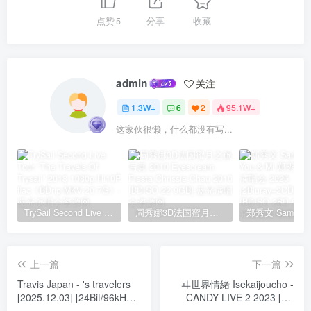
点赞
5
分享
收藏
admin
关注
1.3W+
6
2
95.1W+
这家伙很懒，什么都没有写...
TrySail Second Live Tour “The Travels Of Trysail” 2018 1080p Hi10P flac《BDrip MKV 20.7G》
周秀娜3D法国蜜月之旅写真 2010 Eyescream Fiesta Chrissie Chau 2010 [BDISO 22.9GB]
上一篇
下一篇
Travis Japan - 's travelers
ヰ世界情緒 Isekaijoucho -
[2025.12.03] [24Bit/96kHz]
CANDY LIVE 2 2023 [Hi-
[Hi-Res Flac 780MB]
Res Flac 1.22GB]