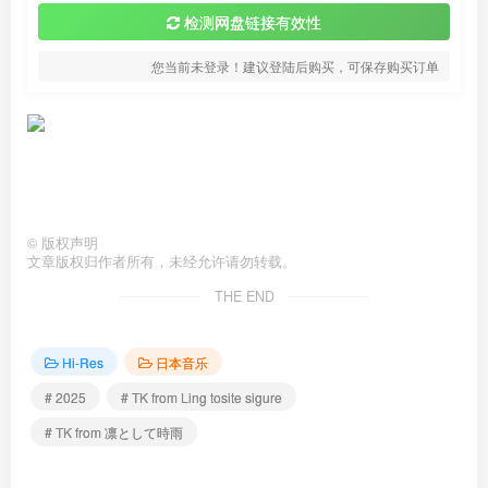
检测网盘链接有效性
您当前未登录！建议登陆后购买，可保存购买订单
©
版权声明
文章版权归作者所有，未经允许请勿转载。
THE END
Hi-Res
日本音乐
# 2025
# TK from Ling tosite sigure
# TK from 凛として時雨