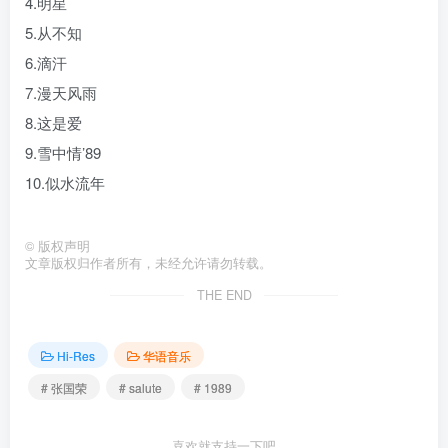
4.明星
5.从不知
6.滴汗
7.漫天风雨
8.这是爱
9.雪中情’89
10.似水流年
©
版权声明
文章版权归作者所有，未经允许请勿转载。
THE END
Hi-Res
华语音乐
# 张国荣
# salute
# 1989
喜欢就支持一下吧