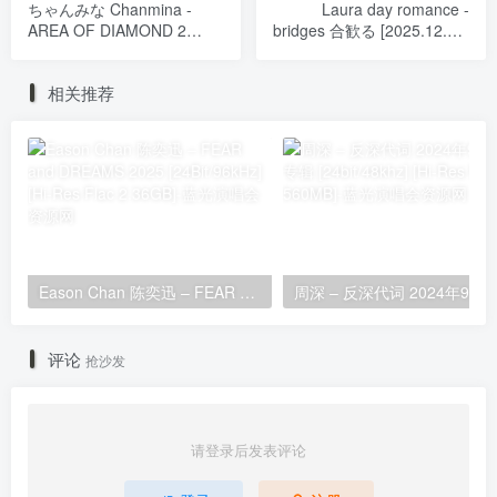
ちゃんみな Chanmina -
Laura day romance -
AREA OF DIAMOND 2
bridges 合歓る [2025.12.24]
(Live) [2025.12.24]
[24Bit/48kHz] [Hi-Res Flac
[24Bit/48kHz] [Hi-Res Flac
505MB]
相关推荐
941MB]
Eason Chan 陈奕迅 – FEAR and DREAMS 2025 [24Bit/96kHz] [Hi-Res Flac 2.36GB]
周深 – 反深代词 20
评论
抢沙发
请登录后发表评论