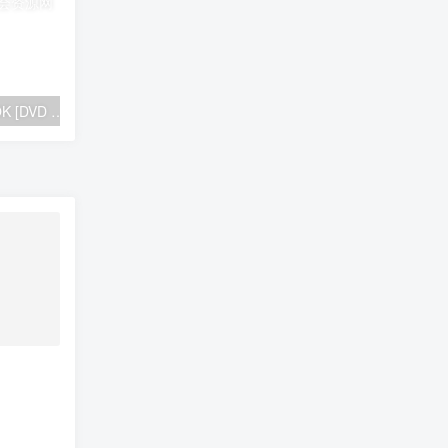
郑源 – 专辑MV 卡拉OK [DVD ISO 7.45GB]
刘德华 – 原人原唱MTV卡拉OK专辑4 2LD转DVD [KTV] [DVD ISO 3.01G+3.16G]