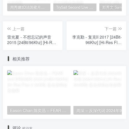
周秀娜3D法国蜜月之旅写真 2010 Eyescream Fiesta Chrissie Chau 2010 [BDISO 22.9GB]
TrySail Second Live Tour “The Travels Of Trysail” 2018 1080p Hi10P flac《BDrip MKV 20.7G》
上一篇
下一篇
雷光夏 - 不想忘记的声音
李克勤 - 复克II 2017 [24Bit-
2015 [24Bit/96Khz] [Hi-Res
96Khz] [Hi-Res Flac
Flac 745MB]
563MB]
相关推荐
Eason Chan 陈奕迅 – FEAR and DREAMS 2025 [24Bit/96kHz] [Hi-Res Flac 2.36GB]
周深 – 反深代词 20
评论
抢沙发