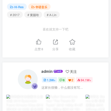
Hi-Res
华语音乐
# 2017
# 黄丽玲
# A-Lin
喜欢就支持一下吧
点赞
8
分享
收藏
admin
关注
1.3W+
6
2
94.1W+
这家伙很懒，什么都没有写...