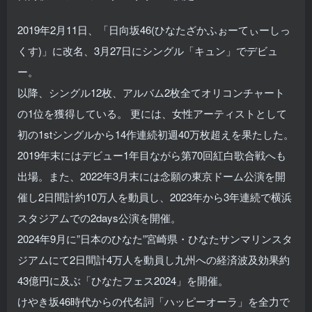
2019年2月11日、「日向坂46(ひなたざかふぉーてぃーしっ
くす)」に改名、3月27日にシングル「キュン」でデビュ
ー。
以降、シングル12枚、アルバム2枚全てオリコンチャート
の1位を獲得している。 更には、女性アーティストとして
初の1stシングルから14作連続初週40万枚超えを果たした。
2019年末にはデビュー1年目ながら第70回紅白歌合戦へも
出場。また、2022年3月末には念願の東京ドーム公演を開
催し2日間計約10万人を動員し、2023年から3年連続で横浜
スタジアムでの2days公演を開催。
2024年9月に”日本のひなた”宮崎県・ひなたサンマリンスタ
ジアムにて2日間計4万人を動員し九州への経済波及効果約
43億円に及ぶ「ひなたフェス2024」を開催。
けやき坂46時代からの代名詞「ハッピーオーラ」を全力で