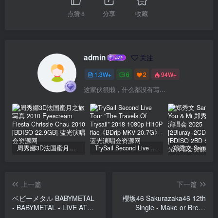
点赞
8
分享
收藏
admin
关注
1.3W+
6
2
94W+
这家伙很懒，什么都没有写...
周秀娜3D法国蜜月之旅写真 2010 Eyescream Fiesta Chrissie Chau 2010 [BDISO 22.9GB]
TrySail Second Live Tour “The Travels Of Trysail” 2018 1080p Hi10P flac《BDrip MKV 20.7G》
上一篇
下一篇
ベビーメタル BABYMETAL
櫻坂46 Sakurazaka46 12th
- BABYMETAL - LIVE AT
Single - Make or Break
THE O2 ARENA
[Type A,B,C,D] [2025.06.25]