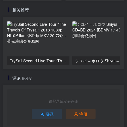
[2025.12.19] [BDISO
[BDISO 4BD 47.7GB]
相关推荐
22.2GB]
TrySail Second Live Tour “The Travels Of Trysail” 2018 1080p Hi10P flac《BDrip MKV 20.7G》
シユイ
评论
抢沙发
请登录后发表评论
登录
注册