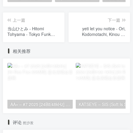
上一篇
下一篇
当山ひとみ - Hitomi
yeti let you notice - Ori,
Tohyama - Tokyo Funk
Kodomotachi, Kinou no
Diva [2025.11.28]
Ashita. 檻、子供達、昨日の
[24Bit/96kHz] [Hi-Res Flac
明日。[2025.12.17]
相关推荐
919MB]
[24Bit/48kHz] [Hi-Res Flac
298MB]
AA= – #7 2025 [24Bit/48kHz] [Hi-Res Flac 696MB]
KATSEYE – SIS (Soft 
评论
抢沙发