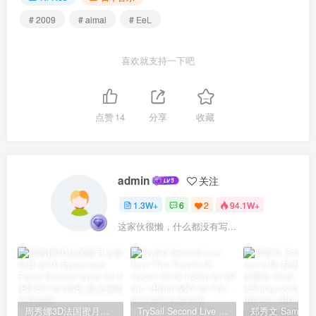
# 2009
# aimai
# EeL
喜欢就支持一下吧
点赞
14
分享
收藏
admin
关注
1.3W+
6
2
94.1W+
这家伙很懒，什么都没有写...
周秀娜3D法国蜜月之旅写真 2010 Eyescream Fiesta Chrissie Chau 2010 [BDISO 22.9GB]
TrySail Second Live Tour “The Travels Of Trysail” 2018 1080p Hi10P flac《BDrip MKV 20.7G》