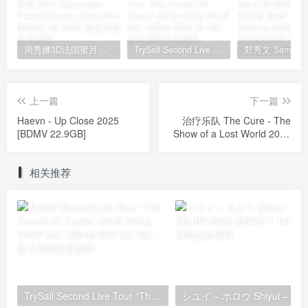
周秀娜3D法国蜜月之旅写真 2010 Eyescream Fiesta Chrissie Chau 2010 [BDISO 22.9GB]
TrySail Second Live Tour “The Travels Of Trysail” 2018 1080p Hi10P flac《BDrip MKV 20.7G》
上一篇
下一篇
Haevn - Up Close 2025
治疗乐队 The Cure - The
[BDMV 22.9GB]
Show of a Lost World 2025
[BDISO 28.9GB]
相关推荐
TrySail Second Live Tour “The Travels Of Trysail” 2018 1080p Hi10P flac《BDrip MKV 20.7G》
シユイ