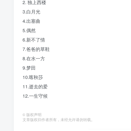
2. 独上西楼
3.白月光
4.出塞曲
5.偶然
6.新不了情
7.爸爸的草鞋
8.在水一方
9.梦田
10.喀秋莎
11.逝去的爱
12.一生守候
©
版权声明
文章版权归作者所有，未经允许请勿转载。