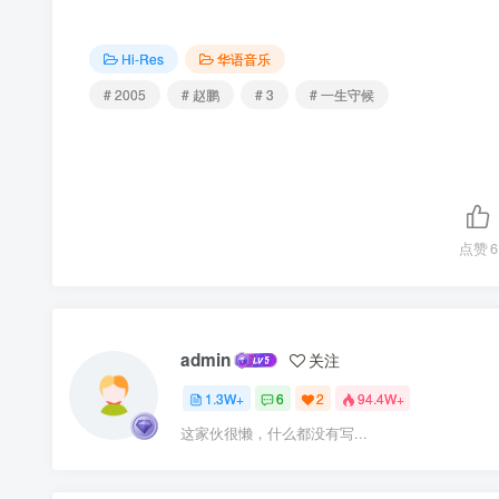
Hi-Res
华语音乐
# 2005
# 赵鹏
# 3
# 一生守候
点赞
6
admin
关注
1.3W+
6
2
94.4W+
这家伙很懒，什么都没有写...