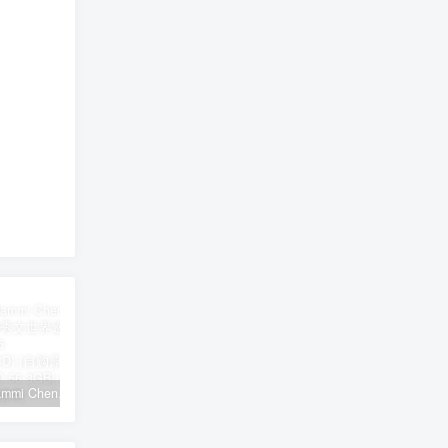
郑秀文 Sammi Cheng – You & Mi 郑秀文世界巡迴演唱会 2025 [2Bluray+2CD] [自购原盘] [BDISO 2BD 56.3GB]
シユイ – ホロウ Shiyui – Hollow CD+BD 2024 [BDMV 1.14GB]
初音MIKU 魔法未来大阪演唱会 Magical Mirai 2014《ISO 57.4G》