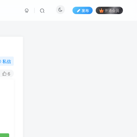
发布
开通会员
私信
6