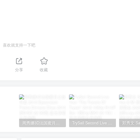
喜欢就支持一下吧
分享
收藏
周秀娜3D法国蜜月之旅写真 2010 Eyescream Fiesta Chrissie Chau 2010 [BDISO 22.9GB]
TrySail Second Live Tour “The Travels Of Trysail” 2018 1080p Hi10P flac《BDrip MKV 20.7G》