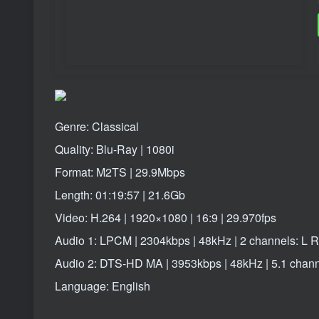
Genre: Classical
Quality: Blu-Ray | 1080i
Format: M2TS | 29.9Mbps
Length: 01:19:57 | 21.6Gb
Video: H.264 | 1920×1080 | 16:9 | 29.970fps
Audio 1: LPCM | 2304kbps | 48kHz | 2 channels: L R
Audio 2: DTS-HD MA | 3953kbps | 48kHz | 5.1 channe
Language: English