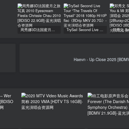
周秀娜3D法国蜜月之旅写真 2010 Eyescream Fiesta Chrissie Chau 2010 [BDISO 22.9GB]
TrySail Second Live Tour “The Travels Of Trysail” 2018 1080p Hi10P flac《BDrip MKV 20.7G》
Haevn - Up Close 2025 [BDM