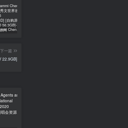
郑秀文 Sammi Cheng – You & Mi 郑秀文世界巡迴演唱会 2025 [2Bluray+2CD] [自购原盘] [BDISO 2BD 56.3GB]
シユイ – ホロウ Shiyui – Hollow CD+BD 2024 [BDMV 1.14GB]
初音MIKU 魔法未来大阪演唱会 Magical Mirai 2014《ISO 57.4G》
下一篇
V 22.9GB]