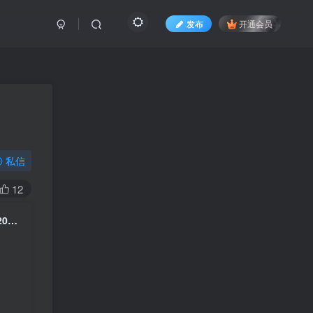
发布
开通会员
私信
12
Danish National Symphony Orchestra – Murder at the Symphony 2021 [BDMV 21.6GB]