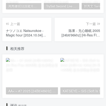
周秀娜3D法国蜜月之旅写真 2010 Eyescream Fiesta Chrissie Chau 2010 [BDISO 22.9GB]
TrySail Second Live Tour “The Travels Of Trysail” 2018 1080p Hi10P flac《BDrip MKV 20.7G》
上一篇
下一篇
ナツノコエ Natsunokoe -
陈果 - 无心睡眠 2005
Magic hour [2024.10.04]
[24bit/96khz] [Hi-Res Flac
[24Bit/48kHz] [Hi-Res Flac
946MB]
542MB]
相关推荐
AA= – #7 2025 [24Bit/48kHz] [Hi-Res Flac 696MB]
KATSEYE – SIS (Soft 
评论
抢沙发