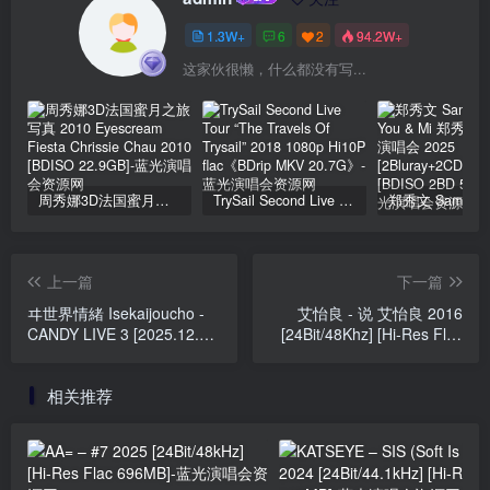
1.3W+
6
2
94.2W+
这家伙很懒，什么都没有写...
周秀娜3D法国蜜月之旅写真 2010 Eyescream Fiesta Chrissie Chau 2010 [BDISO 22.9GB]
TrySail Second Live Tour “The Travels Of Trysail” 2018 1080p Hi10P flac《BDrip MKV 20.7G》
上一篇
下一篇
ヰ世界情緒 Isekaijoucho -
艾怡良 - 说 艾怡良 2016
CANDY LIVE 3 [2025.12.10]
[24Bit/48Khz] [Hi-Res Flac
[24Bit/48kHz] [Hi-Res Flac
545MB]
1.09GB]
相关推荐