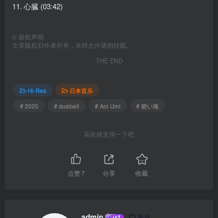
11. 心臓 (03:42)
©
版权声明
文章版权归作者所有，未经允许请勿转载。
THE END
Hi-Res
日本音乐
# 2025
# dustcell
# Aoi Umi
# 碧い海
喜欢就支持一下吧
点赞
7
分享
收藏
admin
关注