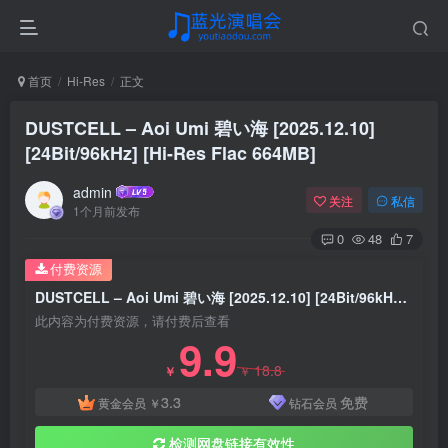
首页
Hi-Res
正文
DUSTCELL – Aoi Umi 碧い海 [2025.12.10]
[24Bit/96kHz] [Hi-Res Flac 664MB]
admin
关注
私信
1个月前发布
0
48
7
付费资源
DUSTCELL – Aoi Umi 碧い海 [2025.12.10] [24Bit/96kHz] [Hi-Res Flac 664MB]
此内容为付费资源，请付费后查看
9.9
18.8
￥
￥
3.3
免费
黄金会员
￥
钻石会员
检测网盘链接有效性